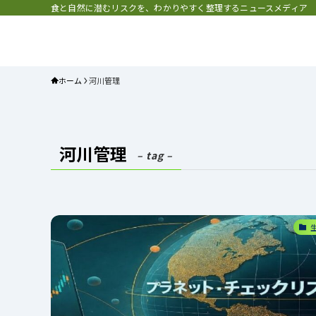
食と自然に潜むリスクを、わかりやすく整理するニュースメディア
プラネット・チェックリスト｜自
と食のトレンドの真相を読み解く
ホーム
河川管理
河川管理
– tag –