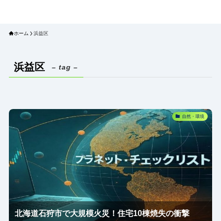
プラネット・チェックリスト｜自然
と食のトレンドの真相を読み解く
ホーム
浜益区
浜益区
– tag –
自然・環境
北海道石狩市で大規模火災！住宅10棟焼失の衝撃