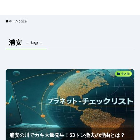
プラネット・チェックリスト｜自然
と食のトレンドの真相を読み解く
ホーム
浦安
浦安
– tag –
生き物
浦安の川でカキ大量発生！53トン撤去の理由とは？