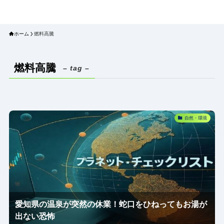
プラネット・チェックリスト｜自然
と食のトレンドの真相を読み解く
ホーム
燃料高騰
燃料高騰
– tag –
自然・環境
愛知県の温泉が突然の休業！蛇口をひねってもお湯が
出ない恐怖