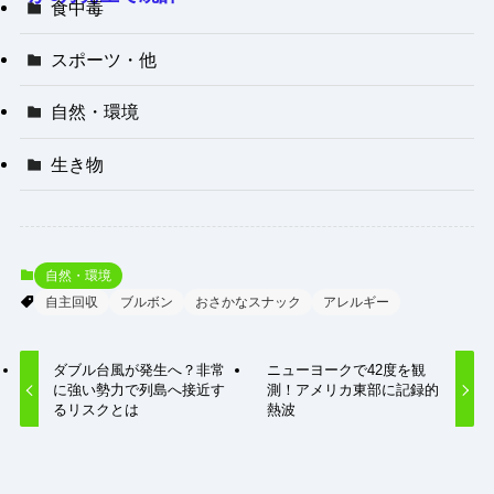
食中毒
史上5番目の遅さ
｜梅雨前線刺激で
スポーツ・他
大雨警戒
自然・環境
生き物
自然・環境
自主回収
ブルボン
おさかなスナック
アレルギー
ダブル台風が発生へ？非常
ニューヨークで42度を観
に強い勢力で列島へ接近す
測！アメリカ東部に記録的
るリスクとは
熱波