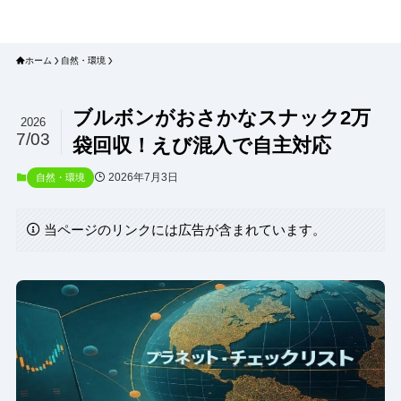
プラネット・チェックリスト｜自然
と食のトレンドの真相を読み解く
ホーム
自然・環境
ブルボンがおさかなスナック2万
2026
7/03
袋回収！えび混入で自主対応
2026年7月3日
自然・環境
当ページのリンクには広告が含まれています。