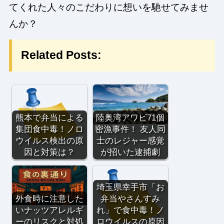
てくれた人々のこだわりに想いを馳せてみませ
んか？
Related Posts:
熊本で弁当による
陸奥湾アワビ71個
集団食中毒！ノロ
密漁事件！ 友人同
ウイルス検出の原
士のレジャー感覚
因と対策は？
が招いた逮捕劇
埼玉県幸手市「お
外食時に注意した
弁当やさんすみ
いナッツアレルギ
れ」で食中毒！ノ
ーのリスクと対処
ロウイルスの原因