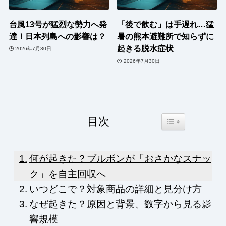
台風13号が猛烈な勢力へ発
「後で飲む」は手遅れ…猛
達！日本列島への影響は？
暑の熊本避難所で知らずに
起きる脱水症状
2026年7月30日
2026年7月30日
Toggle Table of Co
目次
何が起きた？ブルボンが「おさかなスナッ
ク」を自主回収へ
いつどこで？対象商品の詳細と見分け方
なぜ起きた？原因と背景、数字から見る影
響規模