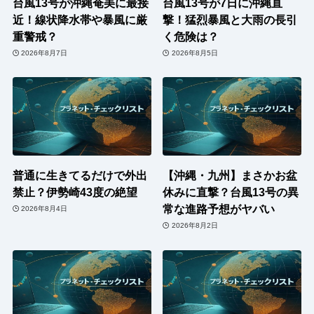
台風13号が沖縄奄美に最接
台風13号が7日に沖縄直
近！線状降水帯や暴風に厳
撃！猛烈暴風と大雨の長引
重警戒？
く危険は？
2026年8月7日
2026年8月5日
普通に生きてるだけで外出
【沖縄・九州】まさかお盆
禁止？伊勢崎43度の絶望
休みに直撃？台風13号の異
常な進路予想がヤバい
2026年8月4日
2026年8月2日