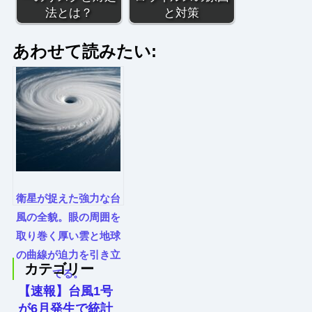
法とは？
と対策
あわせて読みたい:
衛星が捉えた強力な台
風の全貌。眼の周囲を
取り巻く厚い雲と地球
の曲線が迫力を引き立
カテゴリー
てる。
【速報】台風1号
が6月発生で統計