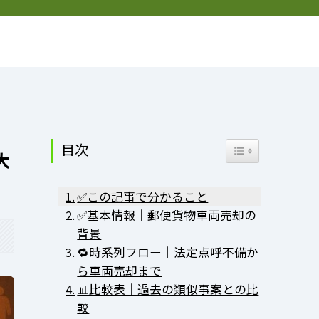
お問い合わせ
プライバシーポリシー
プロフィール
目次
Toggle Table of Co
大
✅この記事で分かること
✅基本情報｜郵便貨物車両売却の
背景
🔁時系列フロー｜法定点呼不備か
ら車両売却まで
📊比較表｜過去の類似事案との比
較