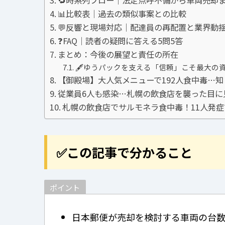
📊比較表｜過去の類似事案との比較
💬反響と現場対応｜配達員の再配置と業界動
❓FAQ｜読者の疑問に答える5問5答
まとめ：今後の展望と責任の所在
🖋ゆうパックを支える「信頼」こそ最大の
【御殿場】大人気メニューで192人食中毒…
従業員6人も感染…札幌の飲食店を襲った目に
札幌の飲食店でサルモネラ食中毒！11人発
✅この記事で分かること
ポイント
日本郵便が売却を検討する車両の台