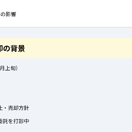
への影響
却の背景
6月上旬）
止・売却方針
委託を打診中