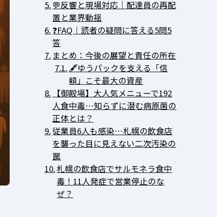
💬反響と現場対応｜配達員の再配
置と業界動揺
❓FAQ｜読者の疑問に答える5問5
答
まとめ：今後の展望と責任の所在
🖋ゆうパックを支える「信
頼」こそ最大の資産
【御殿場】大人気メニューで192
人食中毒…知らずに潜む病原菌の
正体とは？
従業員6人も感染…札幌の飲食店
を襲った目に見えない二次汚染の
罠
札幌の飲食店でサルモネラ食中
毒！11人発症で営業停止のな
ぜ？