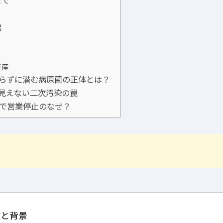
揺
資産
知らずに潜む病原菌の正体とは？
見えない二次汚染の罠
症で営業停止のなぜ？
数と背景