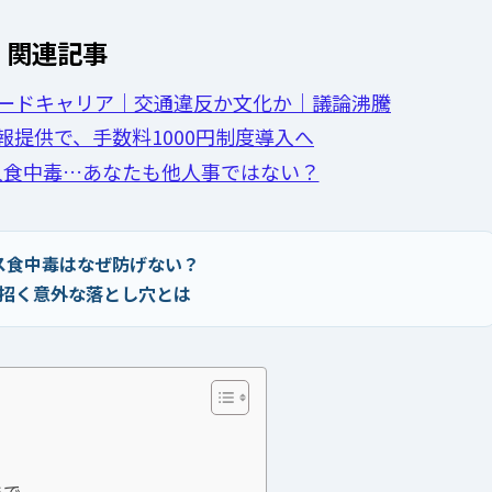
関連記事
ードキャリア｜交通違反か文化か｜議論沸騰
報提供で、手数料1000円制度導入へ
人食中毒…あなたも他人事ではない？
ス食中毒はなぜ防げない？
招く意外な落とし穴とは
まで