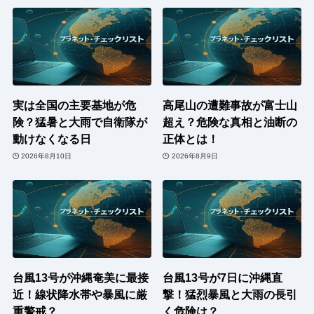
実は全国の主要基地が危
高尾山の遭難事故が富士山
険？猛暑と大雨で自衛隊が
超え？危険な真相と油断の
動けなくなる日
正体とは！
2026年8月10日
2026年8月9日
台風13号が沖縄奄美に最接
台風13号が7日に沖縄直
近！線状降水帯や暴風に厳
撃！猛烈暴風と大雨の長引
重警戒？
く危険は？