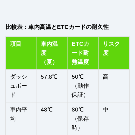
比較表：車内高温とETCカードの耐久性
項目
車内温
ETCカ
リスク
度
ード耐
度
（夏）
熱温度
ダッシ
57.8℃
50℃
高
ュボー
（動作
ド
保証）
車内平
48℃
80℃
中
均
（保存
時）