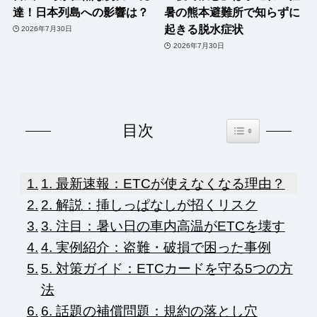
達！日本列島への影響は？
暑の熊本避難所で知らずに
起きる脱水症状
2026年7月30日
2026年7月30日
Toggle Table of Co
目次
1. 最新速報：ETCが使えなくなる理由？
2. 解説：挿しっぱなしが招くリスク
3. 注目：暑い日の車内高温がETCを壊す
4. 実例紹介：盗難・破損で困った事例
5. 対策ガイド：ETCカードを守る5つの方
法
6. 話題の補償問題：規約の落とし穴