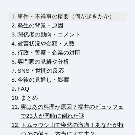
事件・不祥事の概要（何が起きたか）
発生の背景・原因
関係者の動向・コメント
被害状況や金額・人数
行政・警察・企業の対応
専門家の見解や分析
SNS・世間の反応
今後の見通し・影響
FAQ
まとめ
実はあの料理が原因？福井のビュッフェ
で23人が同時に倒れた謎
トムラウシ山で突然の激痛！あなたが持
つその備え、本当に大丈夫？