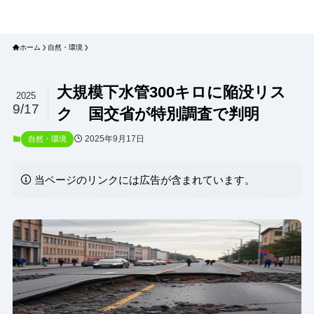
プラネット・チェックリスト｜自然
と食のトレンドの真相を読み解く
ホーム
自然・環境
大規模下水管300キロに陥没リス
2025
9/17
ク 国交省が特別調査で判明
2025年9月17日
自然・環境
当ページのリンクには広告が含まれています。