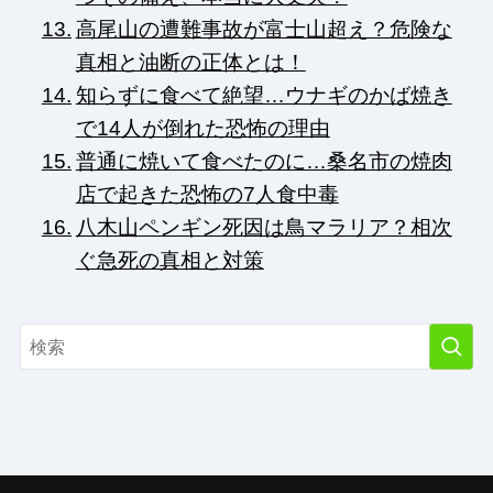
高尾山の遭難事故が富士山超え？危険な
真相と油断の正体とは！
知らずに食べて絶望…ウナギのかば焼き
で14人が倒れた恐怖の理由
普通に焼いて食べたのに…桑名市の焼肉
店で起きた恐怖の7人食中毒
八木山ペンギン死因は鳥マラリア？相次
ぐ急死の真相と対策