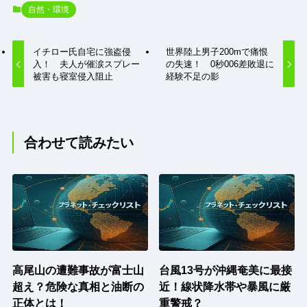
自然・環境
イチロー氏自宅に強盗侵
世界陸上男子200mで痛恨
入！ 夫人が催涙スプレー
の失速！ 0秒006差敗退に
被害も寝室侵入阻止
経験不足の影
合わせて読みたい
高尾山の遭難事故が富士山
台風13号が沖縄奄美に最接
超え？危険な真相と油断の
近！線状降水帯や暴風に厳
正体とは！
重警戒？