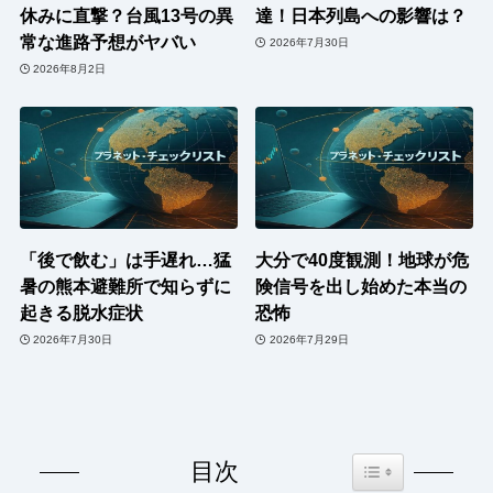
休みに直撃？台風13号の異
達！日本列島への影響は？
常な進路予想がヤバい
2026年7月30日
2026年8月2日
「後で飲む」は手遅れ…猛
大分で40度観測！地球が危
暑の熊本避難所で知らずに
険信号を出し始めた本当の
起きる脱水症状
恐怖
2026年7月30日
2026年7月29日
Toggle Table of Co
目次