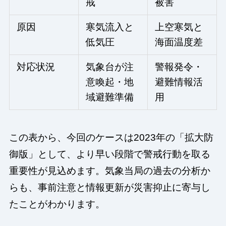
戒
被害
原因
寒気流入と
上空寒気と
低気圧
海面温度差
対応状況
気象台が注
警報発令・
意喚起・地
避難情報活
域避難準備
用
この表から、今回のケースは2023年の「拡大防
御版」として、より早い段階で警戒行動を取る
重要性が見込めます。気象当局の過去の分析か
らも、事前注意と情報更新が災害抑止に寄与し
たことがわかります。