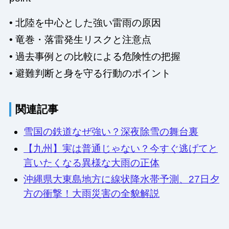
• 北陸を中心とした強い雷雨の原因
• 竜巻・落雷発生リスクと注意点
• 過去事例との比較による危険性の把握
• 避難判断と身を守る行動のポイント
関連記事
雪国の鉄道なぜ強い？深夜除雪の舞台裏
【九州】実は普通じゃない？今すぐ逃げてと
言いたくなる異様な大雨の正体
沖縄県大東島地方に線状降水帯予測、27日夕
方の衝撃！大雨災害の全貌解説