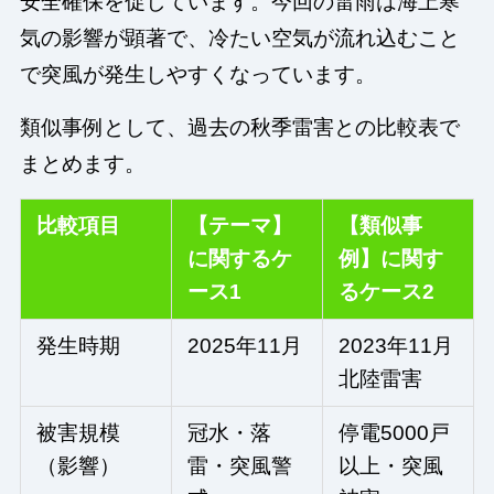
安全確保を促しています。今回の雷雨は海上寒
気の影響が顕著で、冷たい空気が流れ込むこと
で突風が発生しやすくなっています。
類似事例として、過去の秋季雷害との比較表で
まとめます。
比較項目
【テーマ】
【類似事
に関するケ
例】に関す
ース1
るケース2
発生時期
2025年11月
2023年11月
北陸雷害
被害規模
冠水・落
停電5000戸
（影響）
雷・突風警
以上・突風