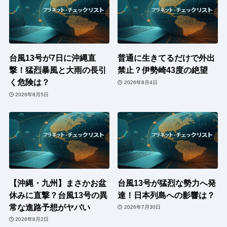
台風13号が7日に沖縄直
普通に生きてるだけで外出
撃！猛烈暴風と大雨の長引
禁止？伊勢崎43度の絶望
く危険は？
2026年8月4日
2026年8月5日
【沖縄・九州】まさかお盆
台風13号が猛烈な勢力へ発
休みに直撃？台風13号の異
達！日本列島への影響は？
常な進路予想がヤバい
2026年7月30日
2026年8月2日