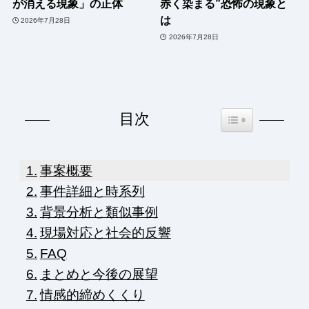
が消える現象」の正体
赤く染まる”恐怖の現象と
は
2026年7月28日
2026年7月28日
Toggle Table of Co
目次
事案概要
事件詳細と時系列
背景分析と類似事例
現場対応と社会的反響
FAQ
まとめと今後の展望
情感的締めくくり