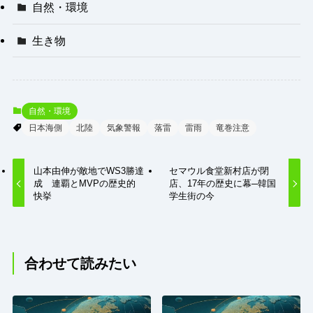
自然・環境
生き物
自然・環境
日本海側
北陸
気象警報
落雷
雷雨
竜巻注意
山本由伸が敵地でWS3勝達
セマウル食堂新村店が閉
成 連覇とMVPの歴史的
店、17年の歴史に幕─韓国
快挙
学生街の今
合わせて読みたい