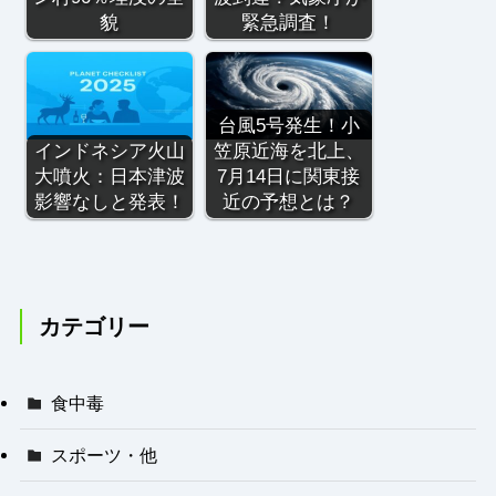
貌
緊急調査！
台風5号発生！小
インドネシア火山
笠原近海を北上、
大噴火：日本津波
7月14日に関東接
影響なしと発表！
近の予想とは？
カテゴリー
食中毒
スポーツ・他