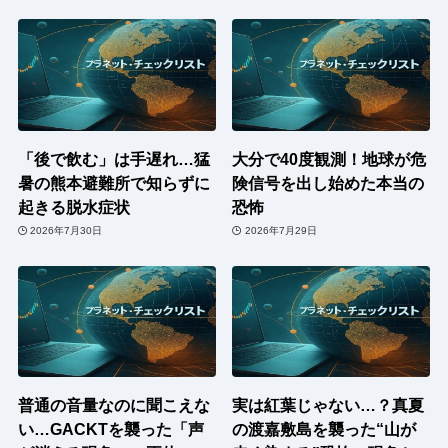
「後で飲む」は手遅れ…猛
大分で40度観測！地球が危
暑の熊本避難所で知らずに
険信号を出し始めた本当の
起きる脱水症状
恐怖
2026年7月30日
2026年7月29日
普通の音量なのに聞こえな
実は紅葉じゃない…？真夏
い…GACKTを襲った「声
の渡嘉敷島を襲った“山が