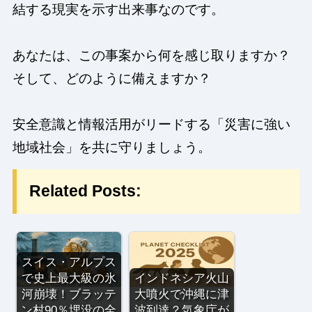
結する現実を示す出来事なのです。
あなたは、この事案から何を感じ取りますか？
そして、どのように備えますか？
安全意識と情報活用がリードする「災害に強い
地域社会」を共に守りましょう。
Related Posts:
スイス・アルプス
で史上最大級の氷
インドネシア火山
河崩壊！ブラッテ
大噴火で沖縄に津
ン村90％埋没の全
波到達？気象庁が