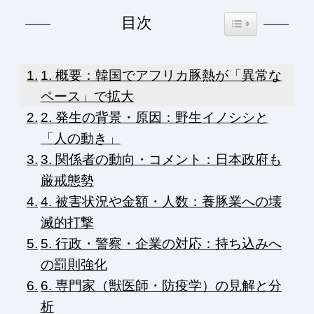
Toggle Table of Co
目次
1. 概要：韓国でアフリカ豚熱が「異常な
ペース」で拡大
2. 発生の背景・原因：野生イノシシと
「人の動き」
3. 関係者の動向・コメント：日本政府も
厳戒態勢
4. 被害状況や金額・人数：養豚業への壊
滅的打撃
5. 行政・警察・企業の対応：持ち込みへ
の罰則強化
6. 専門家（獣医師・防疫学）の見解と分
析