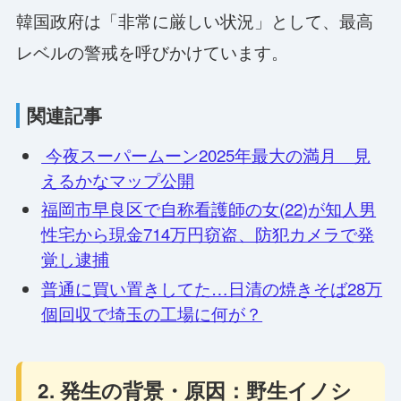
韓国政府は「非常に厳しい状況」として、最高
レベルの警戒を呼びかけています。
関連記事
今夜スーパームーン2025年最大の満月 見
えるかなマップ公開
福岡市早良区で自称看護師の女(22)が知人男
性宅から現金714万円窃盗、防犯カメラで発
覚し逮捕
普通に買い置きしてた…日清の焼きそば28万
個回収で埼玉の工場に何が？
2. 発生の背景・原因：野生イノシ