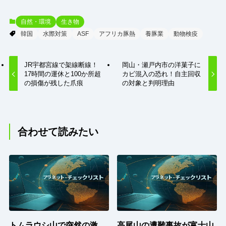
自然・環境
生き物
韓国
水際対策
ASF
アフリカ豚熱
養豚業
動物検疫
JR宇都宮線で架線断線！
岡山・瀬戸内市の洋菓子に
17時間の運休と100か所超
カビ混入の恐れ！自主回収
の損傷が残した爪痕
の対象と判明理由
合わせて読みたい
トムラウシ山で突然の激
高尾山の遭難事故が富士山