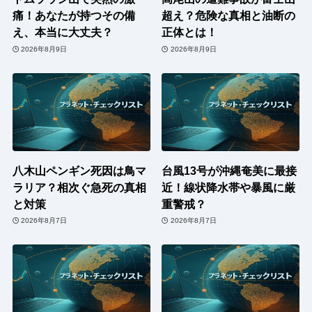
痛！あなたが持つその備
超え？危険な真相と油断の
え、本当に大丈夫？
正体とは！
2026年8月9日
2026年8月9日
八木山ペンギン死因は鳥マ
台風13号が沖縄奄美に最接
ラリア？相次ぐ急死の真相
近！線状降水帯や暴風に厳
と対策
重警戒？
2026年8月7日
2026年8月7日