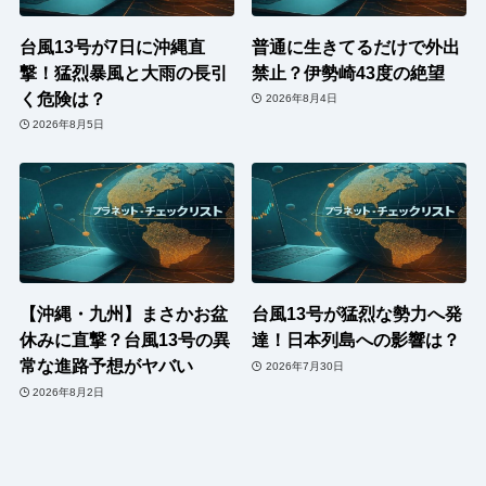
台風13号が7日に沖縄直
普通に生きてるだけで外出
撃！猛烈暴風と大雨の長引
禁止？伊勢崎43度の絶望
く危険は？
2026年8月4日
2026年8月5日
【沖縄・九州】まさかお盆
台風13号が猛烈な勢力へ発
休みに直撃？台風13号の異
達！日本列島への影響は？
常な進路予想がヤバい
2026年7月30日
2026年8月2日