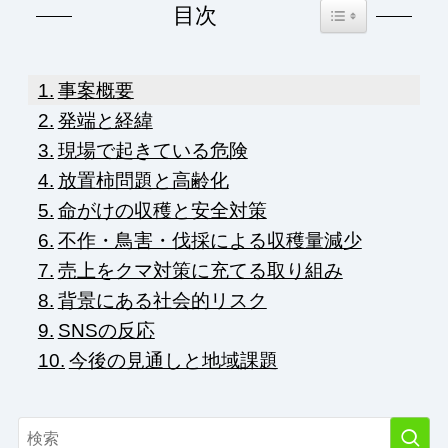
Toggle Table of Co
目次
事案概要
発端と経緯
現場で起きている危険
放置柿問題と高齢化
命がけの収穫と安全対策
不作・鳥害・伐採による収穫量減少
売上をクマ対策に充てる取り組み
背景にある社会的リスク
SNSの反応
今後の見通しと地域課題