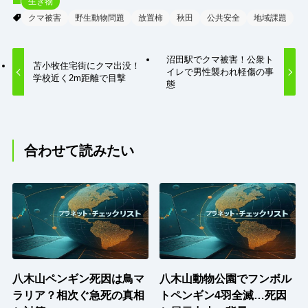
生き物
クマ被害
野生動物問題
放置柿
秋田
公共安全
地域課題
沼田駅でクマ被害！公衆ト
苫小牧住宅街にクマ出没！
イレで男性襲われ軽傷の事
学校近く2m距離で目撃
態
合わせて読みたい
八木山ペンギン死因は鳥マ
八木山動物公園でフンボル
ラリア？相次ぐ急死の真相
トペンギン4羽全滅…死因