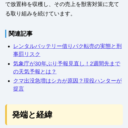
で放置柿を収穫し、その売上を獣害対策に充て
る取り組みを続けています。
関連記事
レンタルバッテリー借りパク転売の実態と刑
事罰リスク
気象庁が30年ぶり予報見直し！2週間先まで
の天気予報とは？
クマ出没急増はシカが原因？現役ハンターが
提言
発端と経緯