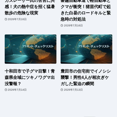
カズレーザー氏の苦言に共
磐越自動車道で軽自動車と
感！犬の熱中症を招く猛暑
クマが衝突！猪苗代町で起
散歩の危険な現実
きた白昼のロードキルと緊
急時の対処法
2026年7月16日
2026年7月16日
十和田市で子グマ目撃！青
豊田市の住宅街でイノシシ
森県全域にツキノワグマ出
襲撃！男性4人が相次ぎケ
没警報？
ガした緊迫の瞬間
2026年7月14日
2026年7月13日