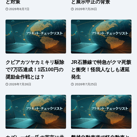
と対策
と展示中止の背景
2026年8月7日
2026年7月26日
クビアカツヤカミキリ駆除
JR石勝線で特急がクマ死骸
で7万匹達成！1匹100円の
と衝突！怪我人なしも遅延
奨励金作戦とは？
発生
2026年7月26日
2026年7月25日