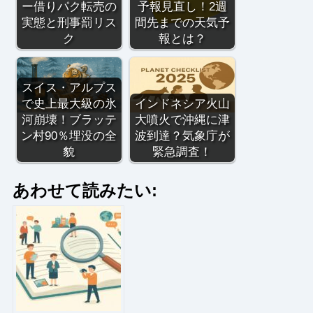
ー借りパク転売の
予報見直し！2週
実態と刑事罰リス
間先までの天気予
ク
報とは？
スイス・アルプス
で史上最大級の氷
インドネシア火山
河崩壊！ブラッテ
大噴火で沖縄に津
ン村90％埋没の全
波到達？気象庁が
貌
緊急調査！
あわせて読みたい: