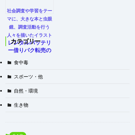
社会調査や学習をテー
マに、大きな本と虫眼
鏡、調査活動を行う
人々を描いたイラスト
カテゴリー
レンタルバッテリ
ー借りパク転売の
実態と刑事罰リス
食中毒
ク
スポーツ・他
自然・環境
生き物