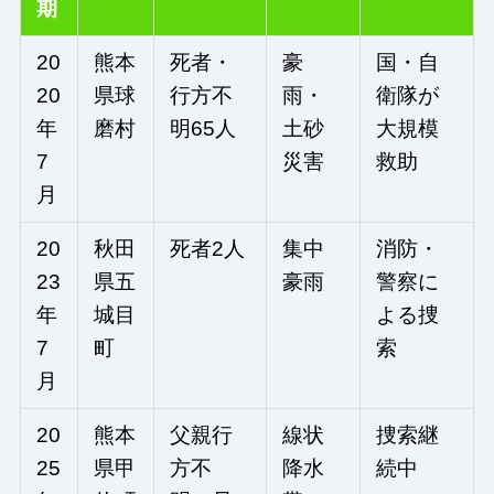
期
20
熊本
死者・
豪
国・自
20
県球
行方不
雨・
衛隊が
年
磨村
明65人
土砂
大規模
7
災害
救助
月
20
秋田
死者2人
集中
消防・
23
県五
豪雨
警察に
年
城目
よる捜
7
町
索
月
20
熊本
父親行
線状
捜索継
25
県甲
方不
降水
続中