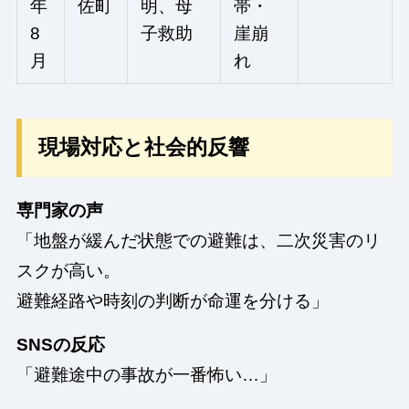
年
佐町
明、母
帯・
8
子救助
崖崩
月
れ
現場対応と社会的反響
専門家の声
「地盤が緩んだ状態での避難は、二次災害のリ
スクが高い。
避難経路や時刻の判断が命運を分ける」
SNSの反応
「避難途中の事故が一番怖い…」