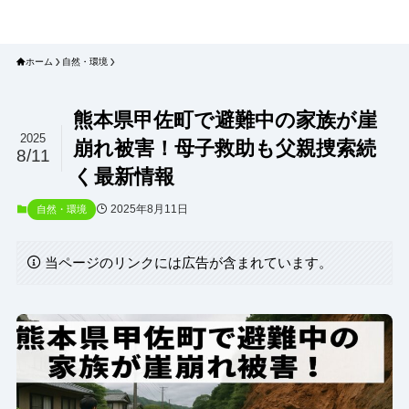
プラネット・チェックリスト｜自然
と食のトレンドの真相を読み解く
ホーム
自然・環境
熊本県甲佐町で避難中の家族が崖
2025
崩れ被害！母子救助も父親捜索続
8/11
く最新情報
2025年8月11日
自然・環境
当ページのリンクには広告が含まれています。