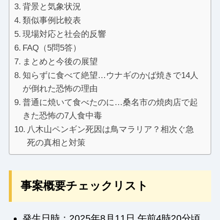
背景と気象状況
類似事例比較表
現場対応と社会的反響
FAQ（5問5答）
まとめと今後の展望
知らずに食べて絶望…ウナギのかば焼きで14人
が倒れた恐怖の理由
普通に焼いて食べたのに…桑名市の焼肉店で起
きた恐怖の7人食中毒
八木山ペンギン死因は鳥マラリア？相次ぐ急
死の真相と対策
事案概要チェックリスト
発生日時：2025年8月11日 午前4時20分頃