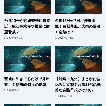
台風13号が沖縄奄美に最接
台風13号が7日に沖縄直
近！線状降水帯や暴風に厳
撃！猛烈暴風と大雨の長引
重警戒？
く危険は？
2026年8月7日
2026年8月5日
普通に生きてるだけで外出
【沖縄・九州】まさかお盆
禁止？伊勢崎43度の絶望
休みに直撃？台風13号の異
常な進路予想がヤバい
2026年8月4日
2026年8月2日