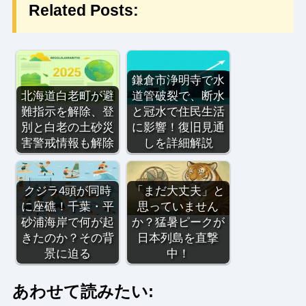
Related Posts:
鎌倉市浄明寺で水
北海道白老町が避
道管破裂で、断水
難指示を解除、登
と冠水で住民生活
別と白老の土砂災
に影響！復旧見通
害警戒情報も解除
しを詳細解説
クジラ4頭が同時
「まだ大丈夫」と
に座礁！千葉・平
思っていません
砂浦海岸で何が起
か？猛暑ピークが
きたのか？その背
日本列島を直撃
景に迫る
中！
あわせて読みたい: