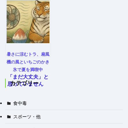
暑さに涼むトラ、扇風
機の風といちごのかき
氷で夏を満喫中
「まだ大丈夫」と
カテゴリー
思っていません
か？猛暑ピークが
日本列島を直撃
食中毒
中！
スポーツ・他