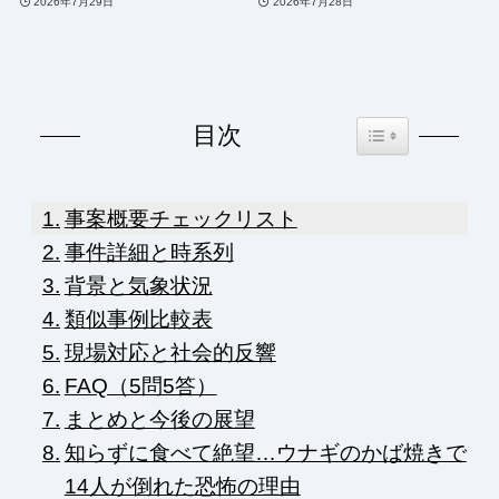
2026年7月29日
2026年7月28日
Toggle Table of Co
目次
事案概要チェックリスト
事件詳細と時系列
背景と気象状況
類似事例比較表
現場対応と社会的反響
FAQ（5問5答）
まとめと今後の展望
知らずに食べて絶望…ウナギのかば焼きで
14人が倒れた恐怖の理由