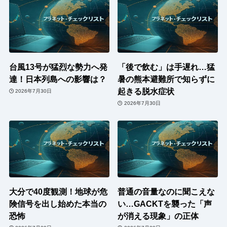
台風13号が猛烈な勢力へ発
「後で飲む」は手遅れ…猛
達！日本列島への影響は？
暑の熊本避難所で知らずに
起きる脱水症状
2026年7月30日
2026年7月30日
大分で40度観測！地球が危
普通の音量なのに聞こえな
険信号を出し始めた本当の
い…GACKTを襲った「声
恐怖
が消える現象」の正体