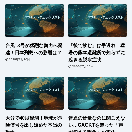
台風13号が猛烈な勢力へ発
「後で飲む」は手遅れ…猛
達！日本列島への影響は？
暑の熊本避難所で知らずに
起きる脱水症状
2026年7月30日
2026年7月30日
大分で40度観測！地球が危
普通の音量なのに聞こえな
険信号を出し始めた本当の
い…GACKTを襲った「声
恐怖
が消える現象」の正体