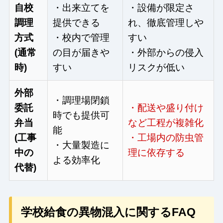
自校
・出来立てを
・設備が限定さ
調理
提供できる
れ、徹底管理しや
方式
・校内で管理
すい
(通常
の目が届きや
・外部からの侵入
時)
すい
リスクが低い
外部
・調理場閉鎖
委託
・配送や盛り付け
時でも提供可
弁当
など工程が複雑化
能
(工事
・工場内の防虫管
・大量製造に
中の
理に依存する
よる効率化
代替)
学校給食の異物混入に関するFAQ