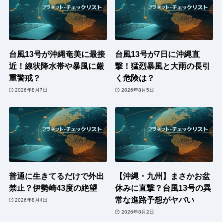
台風13号が沖縄奄美に最接
台風13号が7日に沖縄直
近！線状降水帯や暴風に厳
撃！猛烈暴風と大雨の長引
重警戒？
く危険は？
2026年8月7日
2026年8月5日
普通に生きてるだけで外出
【沖縄・九州】まさかお盆
禁止？伊勢崎43度の絶望
休みに直撃？台風13号の異
常な進路予想がヤバい
2026年8月4日
2026年8月2日