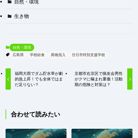
自然・環境
生き物
自然・環境
広島県
学校給食
異物混入
廿日市特別支援学校
福岡大雨でダム貯水率が劇
京都市右京区で猟友会男性
的急上昇！でも全体ではま
がクマに噛まれ重傷！活動
だ足りない？
期の危険と対策は？
合わせて読みたい