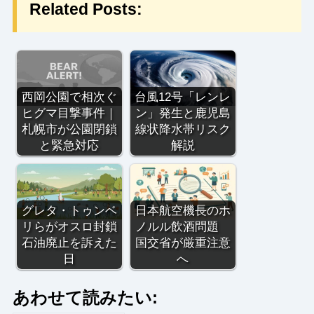
Related Posts:
西岡公園で相次ぐ
台風12号「レンレ
ヒグマ目撃事件｜
ン」発生と鹿児島
札幌市が公園閉鎖
線状降水帯リスク
と緊急対応
解説
グレタ・トゥンベ
日本航空機長のホ
リらがオスロ封鎖
ノルル飲酒問題
石油廃止を訴えた
国交省が厳重注意
日
へ
あわせて読みたい: