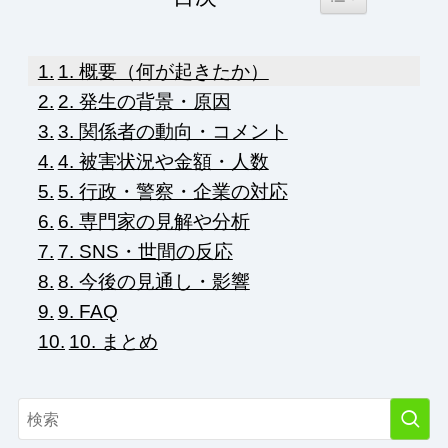
1. 概要（何が起きたか）
2. 発生の背景・原因
3. 関係者の動向・コメント
4. 被害状況や金額・人数
5. 行政・警察・企業の対応
6. 専門家の見解や分析
7. SNS・世間の反応
8. 今後の見通し・影響
9. FAQ
10. まとめ