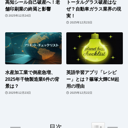
高知シール自己破産へ！老
トータルグラス破産はな
舗印刷業の終焉と影響
ぜ？自動車ガラス業界の現
実！
2025年12月24日
2025年12月23日
水産加工業で倒産急増、
英語学習アプリ「レシピ
2025年干物製造業6件の背
ー」とは？篠塚大輝CM起
景は？
用の理由
2025年12月23日
2025年12月22日
Toggle Table of Co
目次