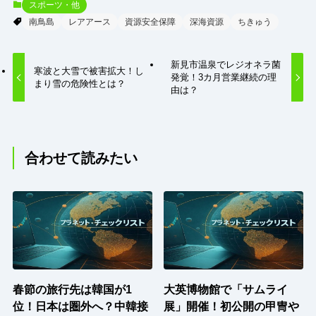
スポーツ・他
南鳥島
レアアース
資源安全保障
深海資源
ちきゅう
新見市温泉でレジオネラ菌
寒波と大雪で被害拡大！し
発覚！3カ月営業継続の理
まり雪の危険性とは？
由は？
合わせて読みたい
春節の旅行先は韓国が1
大英博物館で「サムライ
位！日本は圏外へ？中韓接
展」開催！初公開の甲冑や