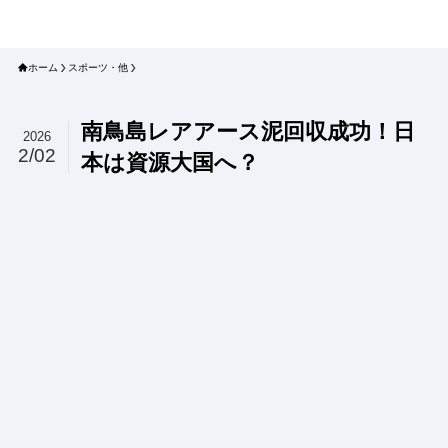
プラネット・チェックリスト｜自然
と食のトレンドの真相を読み解く
ホーム
スポーツ・他
南鳥島レアアース泥回収成功！日
2026
2/02
本は資源大国へ？