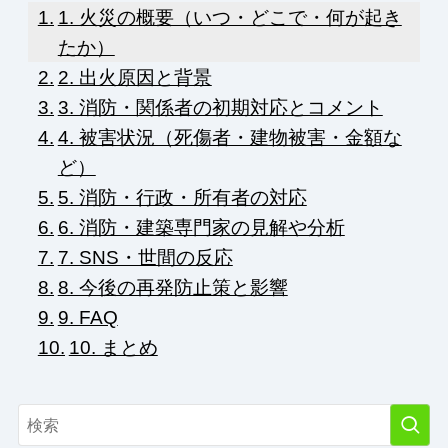
1. 火災の概要（いつ・どこで・何が起き
たか）
2. 出火原因と背景
3. 消防・関係者の初期対応とコメント
4. 被害状況（死傷者・建物被害・金額な
ど）
5. 消防・行政・所有者の対応
6. 消防・建築専門家の見解や分析
7. SNS・世間の反応
8. 今後の再発防止策と影響
9. FAQ
10. まとめ