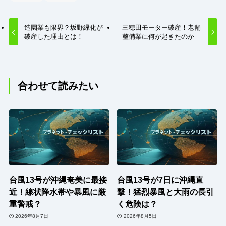
造園業も限界？坂野緑化が
三穂田モーター破産！老舗
破産した理由とは！
整備業に何が起きたのか
合わせて読みたい
台風13号が沖縄奄美に最接
台風13号が7日に沖縄直
近！線状降水帯や暴風に厳
撃！猛烈暴風と大雨の長引
重警戒？
く危険は？
2026年8月7日
2026年8月5日