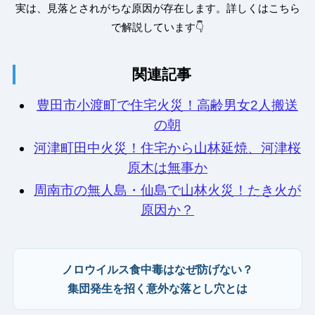
実は、見落とされがちな原因が存在します。詳しくはこちら
で解説しています👇
関連記事
豊田市小渡町で住宅火災！高齢男女2人搬送
の朝
河津町田中火災！住宅から山林延焼、河津桜
原木は無事か
周南市の無人島・仙島で山林火災！たき火が
原因か？
ノロウイルス食中毒はなぜ防げない？
集団発生を招く意外な落とし穴とは