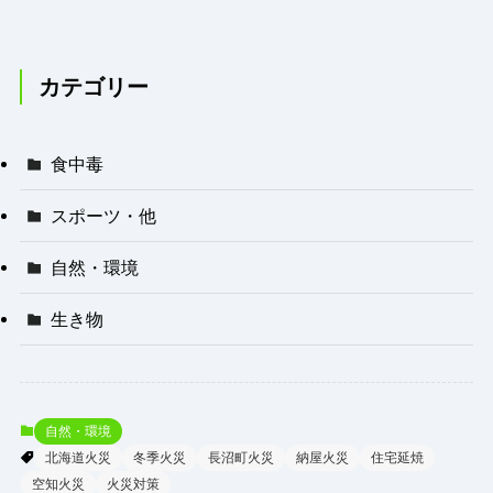
2人搬送の朝
カテゴリー
食中毒
スポーツ・他
自然・環境
生き物
自然・環境
北海道火災
冬季火災
長沼町火災
納屋火災
住宅延焼
空知火災
火災対策