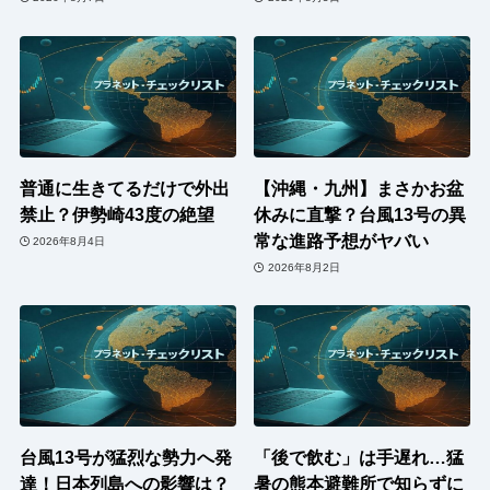
普通に生きてるだけで外出
【沖縄・九州】まさかお盆
禁止？伊勢崎43度の絶望
休みに直撃？台風13号の異
常な進路予想がヤバい
2026年8月4日
2026年8月2日
台風13号が猛烈な勢力へ発
「後で飲む」は手遅れ…猛
達！日本列島への影響は？
暑の熊本避難所で知らずに