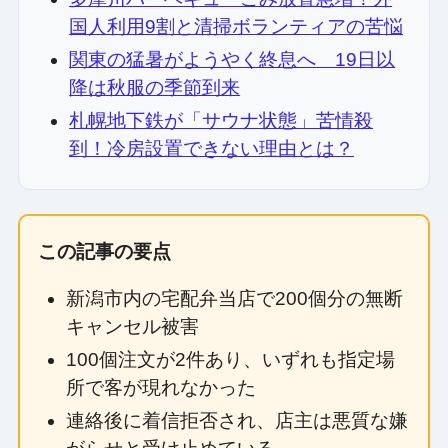
国人利用9割と清掃ボランティアの苦悩
関東の猛暑がようやく終息へ 19日以
降は秋服の季節到来
札幌地下鉄が「サウナ状態」苦情殺
到！冷房設置できない理由とは？
この記事の要点
新潟市内の宅配弁当店で200個分の無断
キャンセル被害
100個注文が2件あり、いずれも指定場
所で客が現れなかった
連絡後に着信拒否され、店主は悪質な嫌