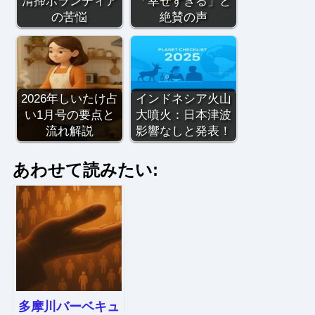
清掃ボランティア
「幸せすぎる」と
の苦悩
絶賛の声
2026年しいたけ占
インドネシア火山
い1月号の要点と
大噴火：日本津波
流れ解説
影響なしと発表！
あわせて読みたい:
多摩川バーベキュ