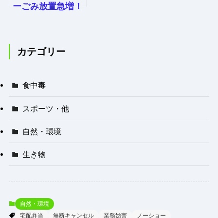
ーごみ放置急増！
外国人利用9割と
清掃ボランティア
の苦悩
カテゴリー
食中毒
スポーツ・他
自然・環境
生き物
自然・環境
宅配弁当
無断キャンセル
業務妨害
ノーショー