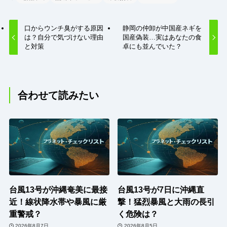
口からウンチ臭がする原因
静岡の仲卸が中国産ネギを
は？自分で気づけない理由
国産偽装…実はあなたの食
と対策
卓にも並んでいた？
合わせて読みたい
台風13号が沖縄奄美に最接
台風13号が7日に沖縄直
近！線状降水帯や暴風に厳
撃！猛烈暴風と大雨の長引
重警戒？
く危険は？
2026年8月7日
2026年8月5日