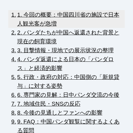
1. 今回の概要：中国四川省の施設で日本
人観光客が急増
2. パンダたちが中国へ返還された背景と
現在の飼育環境
3. 目撃情報・現地での展示状況の整理
4. パンダ返還による日本の「パンダロ
ス」と経済的影響
5. 行政・政府の対応：中国側の「新規貸
与」に対する姿勢
6. 専門家の見解：日中パンダ交流の今後
7. 地域住民・SNSの反応
8. 今後の見通しとファンへの影響
9. FAQ：中国パンダ観覧に関するよくあ
る質問