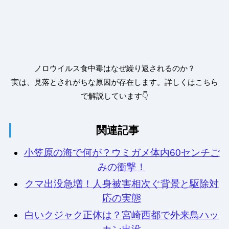
ノロウイルス食中毒はなぜ繰り返されるのか？
実は、見落とされがちな原因が存在します。詳しくはこちら
で解説しています👇
関連記事
小笠原の海で何が？ウミガメ体内60センチご
みの衝撃！
クマ出没急増！人身被害相次ぐ背景と駆除対
応の実態
白いクジャク正体は？宮崎西都で外来鳥ハッ