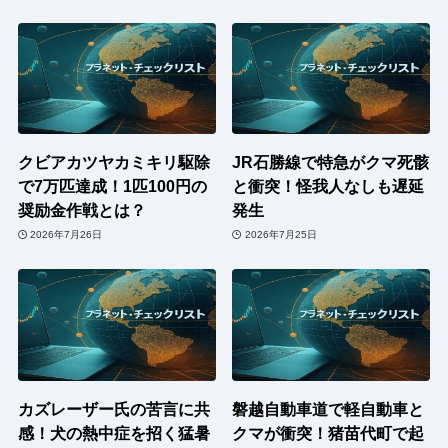
クビアカツヤカミキリ駆除
JR石勝線で特急がクマ死骸
で7万匹達成！1匹100円の
と衝突！怪我人なしも遅延
奨励金作戦とは？
発生
2026年7月26日
2026年7月25日
カズレーザー氏の苦言に共
磐越自動車道で軽自動車と
感！犬の熱中症を招く猛暑
クマが衝突！猪苗代町で起