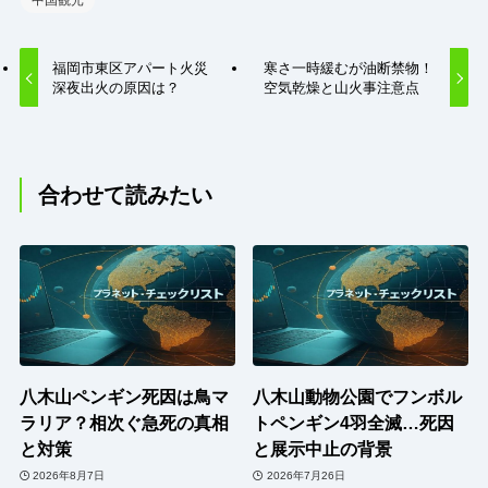
中国観光
福岡市東区アパート火災
寒さ一時緩むが油断禁物！
深夜出火の原因は？
空気乾燥と山火事注意点
合わせて読みたい
八木山ペンギン死因は鳥マ
八木山動物公園でフンボル
ラリア？相次ぐ急死の真相
トペンギン4羽全滅…死因
と対策
と展示中止の背景
2026年8月7日
2026年7月26日