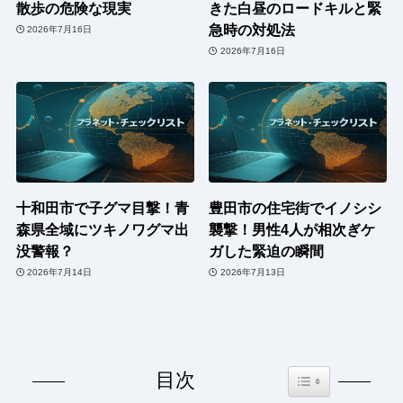
散歩の危険な現実
きた白昼のロードキルと緊
急時の対処法
2026年7月16日
2026年7月16日
十和田市で子グマ目撃！青
豊田市の住宅街でイノシシ
森県全域にツキノワグマ出
襲撃！男性4人が相次ぎケ
没警報？
ガした緊迫の瞬間
2026年7月14日
2026年7月13日
Toggle Table of Co
目次