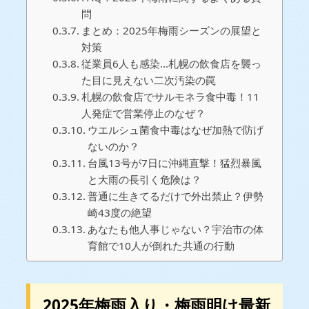
問
まとめ：2025年梅雨シーズンの展望と
対策
従業員6人も感染…札幌の飲食店を襲っ
た目に見えない二次汚染の罠
札幌の飲食店でサルモネラ食中毒！11
人発症で営業停止のなぜ？
ウエルシュ菌食中毒はなぜ加熱で防げ
ないのか？
台風13号が7日に沖縄直撃！猛烈暴風
と大雨の長引く危険は？
普通に生きてるだけで外出禁止？伊勢
崎43度の絶望
あなたも他人事じゃない？宇治市の体
育館で10人が倒れた共通の行動
2025年梅雨入り・梅雨明け最新