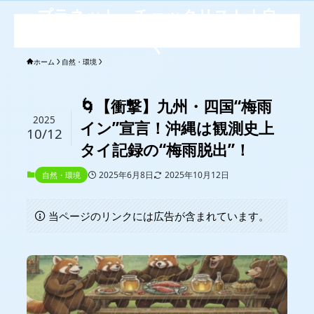
プラネット・チェックリスト｜自
然と食のトレンドの真相を読み解
く
ホーム
自然・環境
🌀【衝撃】九州・四国“梅雨
2025
イン”宣言！沖縄は観測史上
10/12
タイ記録の“梅雨脱出”！
2025年6月8日
2025年10月12日
自然・環境
当ページのリンクには広告が含まれています。
💧