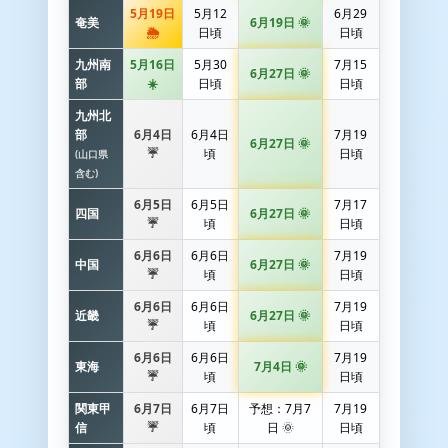
5月19日
5月12
6月29
奄美
6月19日 🌞
🌦️
日頃
日頃
九州南
5月16日
5月30
7月15
6月27日 🌞
部
☀️
日頃
日頃
九州北
部
6月4日
6月4日
7月19
6月27日 🌞
☔
頃
日頃
(山口県
含む)
6月5日
6月5日
7月17
四国
6月27日 🌞
☔
頃
日頃
6月6日
6月6日
7月19
中国
6月27日 🌞
☔
頃
日頃
6月6日
6月6日
7月19
近畿
6月27日 🌞
☔
頃
日頃
6月6日
6月6日
7月19
東海
7月4日 🌞
☔
頃
日頃
関東甲
6月7日
6月7日
予想：7月7
7月19
信
☔
頃
日 🌞
日頃