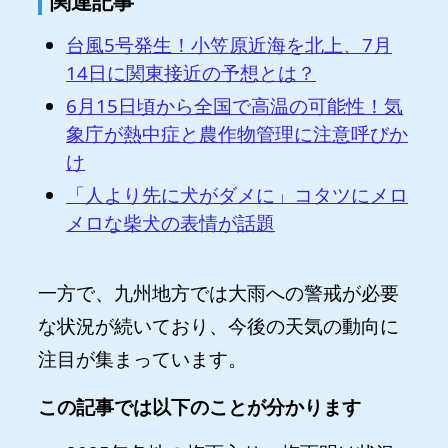
関連記事
台風5号発生！小笠原近海を北上、7月
14日に関東接近の予想とは？
6月15日頃から全国で高温の可能性！気
象庁が熱中症と農作物管理に注意呼びか
け
「人より先に犬がダメに」コタツにメロ
メロな柴犬の表情が話題
一方で、九州地方では大雨への警戒が必要
な状況が続いており、今後の天気の動向に
注目が集まっています。
この記事では以下のことが分かります