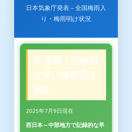
日本気象庁発表 – 全国梅雨入
り・梅雨明け状況
🚨 速報：記録的
な早い梅雨明け
続出
2025年7月9日現在
西日本～中部地方で記録的な早