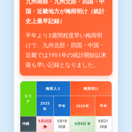
九州南部・九州北部・四国・中
国・近畿地方が梅雨明け（統計
史上最早記録）
平年より3週間程度早い梅雨明
けで、九州北部・四国・中国・
近畿では1951年の統計開始以来
最も早い記録となりました。
梅雨入り
梅雨明け
エリ
ア
2025
平年
2025年
平年
年
5月22日
5月10
6月21
沖縄
6月8日 🌞
🌦️
日頃
日頃