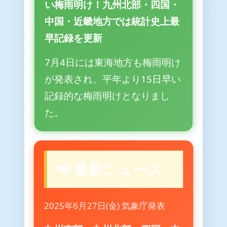
い梅雨明け！九州北部・四国・
中国・近畿地方では統計史上最
早記録を更新
7月4日には東海地方も梅雨明け
が発表され、平年より15日早い
記録的な梅雨明けとなりまし
た。
📢 最新ニュース
2025年6月27日(金) 気象庁発表