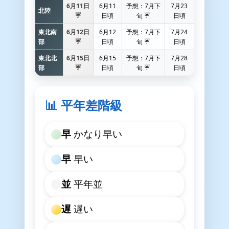
6月11日
6月11
予想：7月下
7月23
北陸
☔
日頃
旬 ☔
日頃
東北南
6月12日
6月12
予想：7月下
7月24
部
☔
日頃
旬 ☔
日頃
東北北
6月15日
6月15
予想：7月下
7月28
💧
部
☔
日頃
旬 ☔
日頃
📊 平年差階級
早
かなり早い
早
早い
並
平年並
遅
遅い