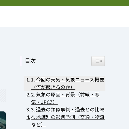
お問い合わせ
プライバシーポリシー
プロフィール
目次
Toggle Table of Co
1. 今回の天気・気象ニュース概要
（何が起きるのか）
2. 気象の原因・背景（前線・寒
気・JPCZ）
3. 過去の類似事例・過去との比較
4. 地域別の影響予測（交通・物流
など）