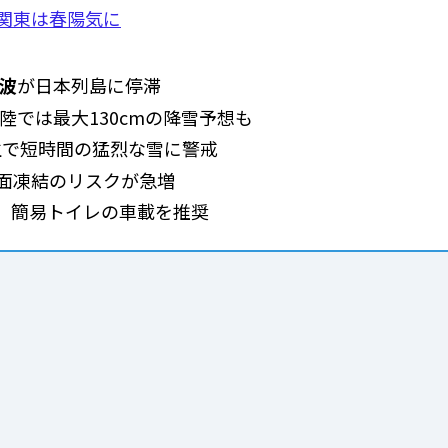
関東は春陽気に
波
が日本列島に停滞
北陸では最大130cmの降雪予想も
生で短時間の猛烈な雪に警戒
面凍結のリスクが急増
、簡易トイレの車載を推奨