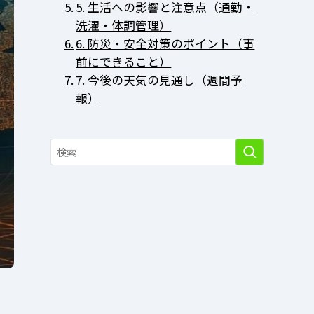
5. 生活への影響と注意点（通勤・
洗濯・体調管理）
6. 防災・安全対策のポイント（事
前にできること）
7. 今後の天気の見通し（週間予
報）