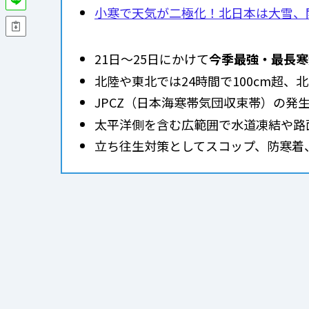
小寒で天気が二極化！北日本は大雪、
21日〜25日にかけて
今季最強・最長寒
北陸や東北では24時間で100cm超、
JPCZ（日本海寒帯気団収束帯）の発
太平洋側を含む広範囲で水道凍結や路
立ち往生対策としてスコップ、防寒着