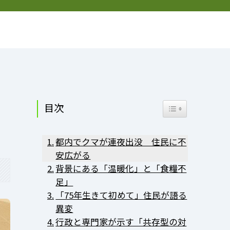
お問い合わせ
プライバシーポリシー
プロフィール
目次
Toggle Table of Co
都内でクマが連夜出没 住民に不
安広がる
背景にある「温暖化」と「食糧不
足」
「75年生きて初めて」住民が語る
異変
行政と専門家が示す「共存型の対