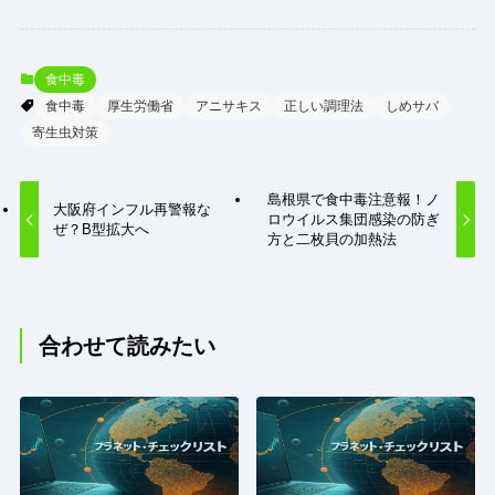
食中毒
食中毒
厚生労働省
アニサキス
正しい調理法
しめサバ
寄生虫対策
島根県で食中毒注意報！ノ
大阪府インフル再警報な
ロウイルス集団感染の防ぎ
ぜ？B型拡大へ
方と二枚貝の加熱法
合わせて読みたい