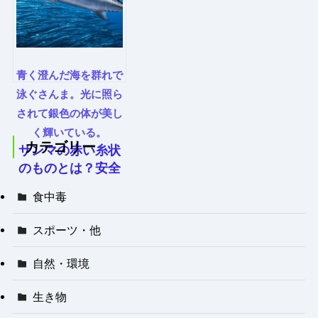
青く澄んだ海を群れで
泳ぐさんま。光に照ら
されて銀色の体が美し
く輝いている。
カテゴリー
サンマの赤い糸状
のものとは？安全
な食べ方を解説
食中毒
スポーツ・他
自然・環境
生き物