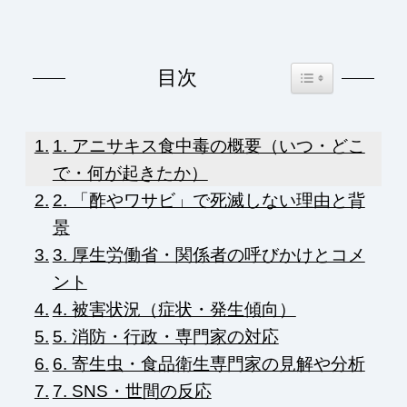
Toggle Table of Co
目次
1. アニサキス食中毒の概要（いつ・どこ
で・何が起きたか）
2. 「酢やワサビ」で死滅しない理由と背
景
3. 厚生労働省・関係者の呼びかけとコメ
ント
4. 被害状況（症状・発生傾向）
5. 消防・行政・専門家の対応
6. 寄生虫・食品衛生専門家の見解や分析
7. SNS・世間の反応