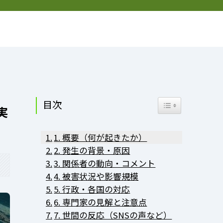
お問い合わせ
プライバシーポリシー
プロフィール
目次
Toggle Table of Co
実
1. 概要（何が起きたか）
2. 発生の背景・原因
3. 関係者の動向・コメント
4. 被害状況や影響規模
5. 行政・各国の対応
6. 専門家の見解と注意点
7. 世間の反応（SNSの声など）