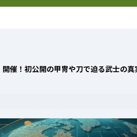
然
新着記事
特定商取引法表記
」開催！初公開の甲冑や刀で迫る武士の真