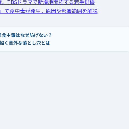
、TBSドラマで新境地開拓する若手俳優
」で食中毒が発生。原因や影響範囲を解説
ス食中毒はなぜ防げない？
招く意外な落とし穴とは