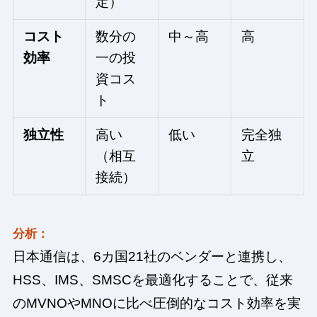
定）
コスト
数分の
中～高
高
効率
一の投
資コス
ト
独立性
高い
低い
完全独
（相互
立
接続）
分析：
日本通信は、6カ国21社のベンダーと連携し、
HSS、IMS、SMSCを最適化することで、従来
のMVNOやMNOに比べ圧倒的なコスト効率を実