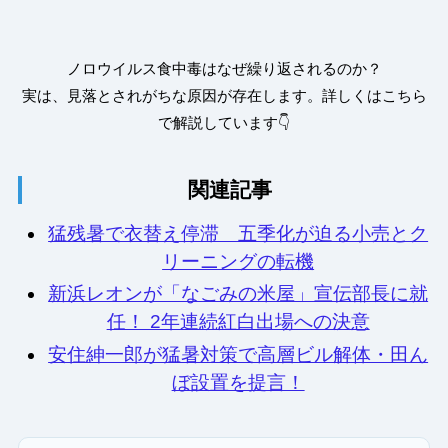
ノロウイルス食中毒はなぜ繰り返されるのか？
実は、見落とされがちな原因が存在します。詳しくはこちら
で解説しています👇
関連記事
猛残暑で衣替え停滞 五季化が迫る小売とク
リーニングの転機
新浜レオンが「なごみの米屋」宣伝部長に就
任！ 2年連続紅白出場への決意
安住紳一郎が猛暑対策で高層ビル解体・田ん
ぼ設置を提言！