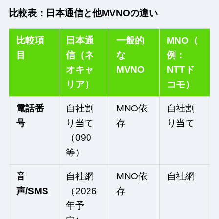
比較表：日本通信と他MVNOの違い
比較項
日本通
一般的
MNO（
目
信（ネ
な
例：
オキャ
MVNO
NTTド
リア）
コモ）
電話番
自社割
MNO依
自社割
号
り当て
存
り当て
（090
等）
音
自社網
MNO依
自社網
声/SMS
（2026
存
年予