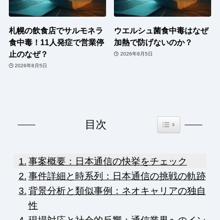
札幌の飲食店でサルモネラ
ウエルシュ菌食中毒はなぜ
食中毒！11人発症で営業停
加熱で防げないのか？
止のなぜ？
2026年8月5日
2026年8月5日
Toggle Table of Co
目次
事案概要：日本通信の快挙をチェック
事件詳細と時系列：日本通信の挑戦の軌跡
背景分析と類似事例：ネオキャリアの独自
性
現場対応と社会的反響：通信業界へのイン