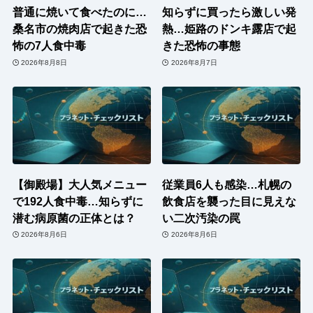
普通に焼いて食べたのに…
知らずに買ったら激しい発
桑名市の焼肉店で起きた恐
熱…姫路のドンキ露店で起
怖の7人食中毒
きた恐怖の事態
2026年8月8日
2026年8月7日
【御殿場】大人気メニュー
従業員6人も感染…札幌の
で192人食中毒…知らずに
飲食店を襲った目に見えな
潜む病原菌の正体とは？
い二次汚染の罠
2026年8月6日
2026年8月6日