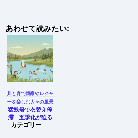
あわせて読みたい:
川と森で観察やレジャ
ーを楽しむ人々の風景
猛残暑で衣替え停
滞 五季化が迫る
カテゴリー
小売とクリーニン
グの転機