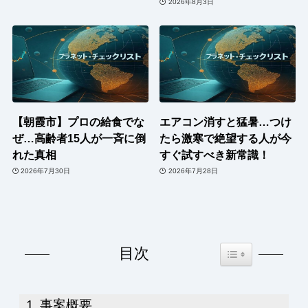
2026年8月3日
【朝霞市】プロの給食でな
エアコン消すと猛暑…つけ
ぜ…高齢者15人が一斉に倒
たら激寒で絶望する人が今
れた真相
すぐ試すべき新常識！
2026年7月30日
2026年7月28日
Toggle Table of Co
目次
事案概要