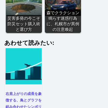
森でクラクション
災害多発の今こそ
鳴らす迷惑行為
防災セット購入術
に、札幌市が異例
と選び方
の注意喚起
あわせて読みたい:
右肩上がりの成長を象
徴する、鳥とグラフを
組み合わせたシンボリ