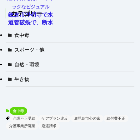
ックなビジュアル
カテゴリー
鎌倉市浄明寺で水
道管破裂で、断水
と冠水で住民生活
食中毒
に影響！復旧見通
しを詳細解説
スポーツ・他
自然・環境
生き物
食中毒
介護不正受給
ケアプラン違反
鹿児島市心の家
給付費不正
介護事業所廃業
返還請求