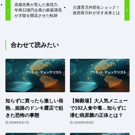
高畑充希が育んだ表現力、
介護育児外部化ショック！
年商12億円企業の家庭環境
政府新方針が示す未来とは
が才能を開花させた軌跡
合わせて読みたい
知らずに買ったら激しい発
【御殿場】大人気メニュー
熱…姫路のドンキ露店で起
で192人食中毒…知らずに
きた恐怖の事態
潜む病原菌の正体とは？
2026年8月7日
2026年8月6日