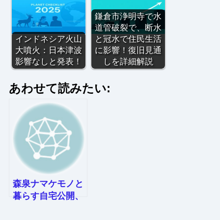
鎌倉市浄明寺で水
道管破裂で、断水
インドネシア火山
と冠水で住民生活
大噴火：日本津波
に影響！復旧見通
影響なしと発表！
しを詳細解説
あわせて読みたい:
森泉ナマケモノと
暮らす自宅公開、
緑豊かな空間に