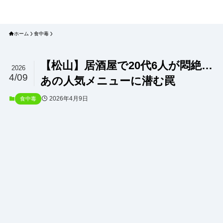
プラネット・チェックリスト｜自然
と食のトレンドの真相を読み解く
ホーム
食中毒
【松山】居酒屋で20代6人が悶絶…
2026
4/09
あの人気メニューに潜む罠
2026年4月9日
食中毒