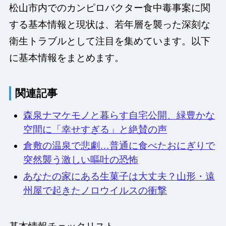
松山市内でのカンピロバクター食中毒事案に関
する基本情報と現状は、若年層を襲った深刻な
衛生トラブルとして注目を集めています。以下
に基本情報をまとめます。
関連記事
森泉ナマケモノと暮らす自宅公開、緑豊かな
空間に「幸せすぎる」と絶賛の声
倉敷の温泉で悲劇…普通に食べたおにぎりで
突然襲う激しい嘔吐の恐怖
あなたの家にある生菓子は大丈夫？山形・遠
州屋で起きたノロウイルスの衝撃