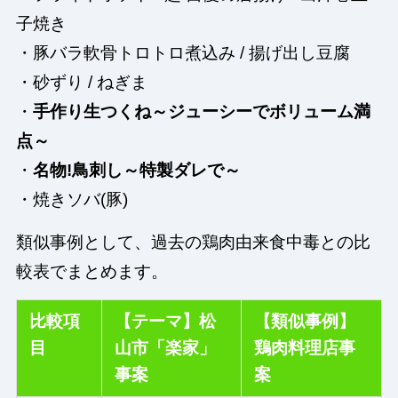
子焼き
・豚バラ軟骨トロトロ煮込み / 揚げ出し豆腐
・砂ずり / ねぎま
・
手作り生つくね～ジューシーでボリューム満
点～
・
名物!鳥刺し～特製ダレで～
・焼きソバ(豚)
類似事例として、過去の鶏肉由来食中毒との比
較表でまとめます。
比較項
【テーマ】松
【類似事例】
目
山市「楽家」
鶏肉料理店事
事案
案