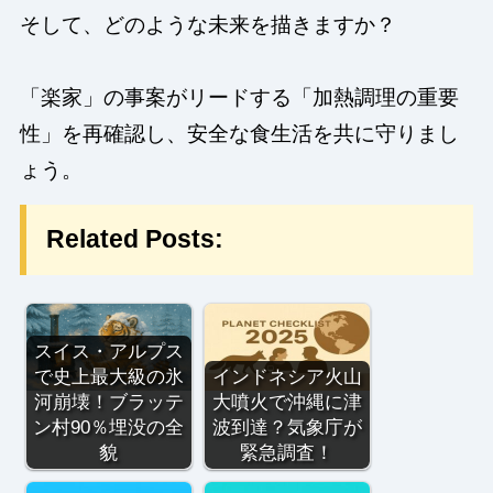
そして、どのような未来を描きますか？
「楽家」の事案がリードする「加熱調理の重要
性」を再確認し、安全な食生活を共に守りまし
ょう。
Related Posts:
スイス・アルプス
で史上最大級の氷
インドネシア火山
河崩壊！ブラッテ
大噴火で沖縄に津
ン村90％埋没の全
波到達？気象庁が
貌
緊急調査！