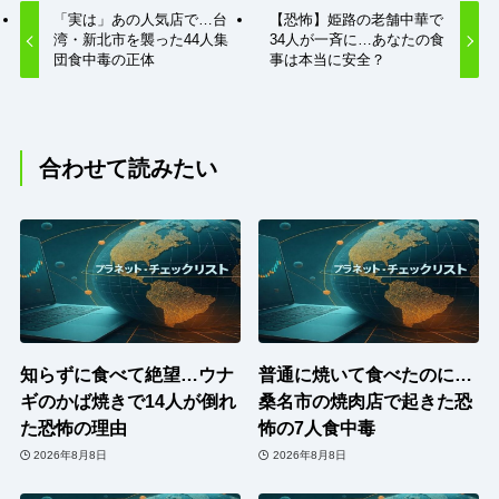
「実は」あの人気店で…台
【恐怖】姫路の老舗中華で
湾・新北市を襲った44人集
34人が一斉に…あなたの食
団食中毒の正体
事は本当に安全？
合わせて読みたい
知らずに食べて絶望…ウナ
普通に焼いて食べたのに…
ギのかば焼きで14人が倒れ
桑名市の焼肉店で起きた恐
た恐怖の理由
怖の7人食中毒
2026年8月8日
2026年8月8日