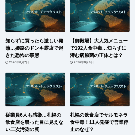
知らずに買ったら激しい発
【御殿場】大人気メニュー
熱…姫路のドンキ露店で起
で192人食中毒…知らずに
きた恐怖の事態
潜む病原菌の正体とは？
2026年8月7日
2026年8月6日
従業員6人も感染…札幌の
札幌の飲食店でサルモネラ
飲食店を襲った目に見えな
食中毒！11人発症で営業停
い二次汚染の罠
止のなぜ？