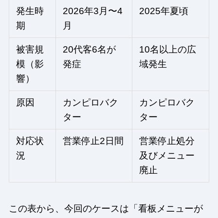
発生時
2026年3月〜4
2025年夏頃
期
月
被害規
20代客6名が
10名以上の広
模（影
発症
域発生
響）
原因
カンピロバク
カンピロバク
ター
ター
対応状
営業停止2日間
営業停止処分
況
及びメニュー
廃止
この表から、今回のケースは「看板メニューが