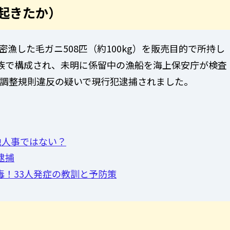
が起きたか）
密漁した毛ガニ508匹（約100kg）を販売目的で所持し
族で構成され、未明に係留中の漁船を海上保安庁が検査
調整規則違反の疑いで現行犯逮捕されました。
他人事ではない？
逮捕
！33人発症の教訓と予防策