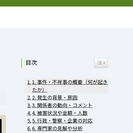
お問い合わせ
プライバシーポリシー
プロフィール
目次
Toggle Table of Co
1. 事件・不祥事の概要（何が起き
たか）
2. 発生の背景・原因
3. 関係者の動向・コメント
4. 被害状況や金額・人数
5. 行政・警察・企業の対応
6. 専門家の見解や分析