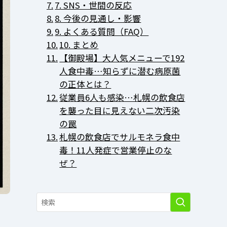
7. SNS・世間の反応
8. 今後の見通し・影響
9. よくある質問（FAQ）
10. まとめ
【御殿場】大人気メニューで192
人食中毒…知らずに潜む病原菌
の正体とは？
従業員6人も感染…札幌の飲食店
を襲った目に見えない二次汚染
の罠
札幌の飲食店でサルモネラ食中
毒！11人発症で営業停止のな
ぜ？