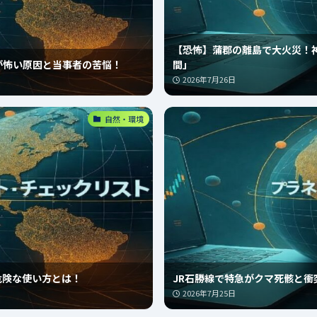
【恐怖】蒲郡の離島で大火災！
が怖い原因と当事者の苦悩！
間」
2026年7月26日
自然・環境
危険な使い方とは！
JR石勝線で特急がクマ死骸と衝
2026年7月25日