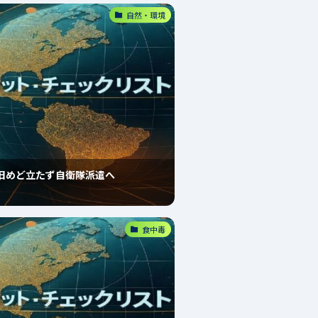
自然・環境
旧めど立たず自衛隊派遣へ
食中毒