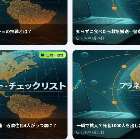
シュの挑戦とは？
知らずに食べたら救急搬送…警
2026年7月24日
自然・環境
捕！近隣住民4人がうつ病に？
一瞬で拡大？死者1000人を出
2026年7月23日