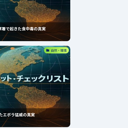
察署で起きた食中毒の真実
自然・環境
したエボラ猛威の真実