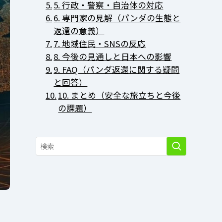
5. 行政・警察・自治体の対応
6. 専門家の見解（パンダの生態と
返還の意義）
7. 地域住民・SNSの反応
8. 今後の見通しと日本への影響
9. FAQ（パンダ返還に関する疑問
と回答）
10. まとめ（安全な旅立ちと今後
の課題）