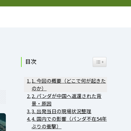
お問い合わせ
プライバシーポリシー
プロフィール
目次
Toggle Table of Co
1. 今回の概要（どこで何が起きた
のか）
2. パンダが中国へ返還された背
景・原因
3. 出発当日の現場状況整理
4. 国内での影響（パンダ不在54年
ぶりの衝撃）