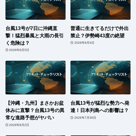
台風13号が7日に沖縄直
普通に生きてるだけで外出
撃！猛烈暴風と大雨の長引
禁止？伊勢崎43度の絶望
く危険は？
2026年8月4日
2026年8月5日
【沖縄・九州】まさかお盆
台風13号が猛烈な勢力へ発
休みに直撃？台風13号の異
達！日本列島への影響は？
常な進路予想がヤバい
2026年7月30日
2026年8月2日