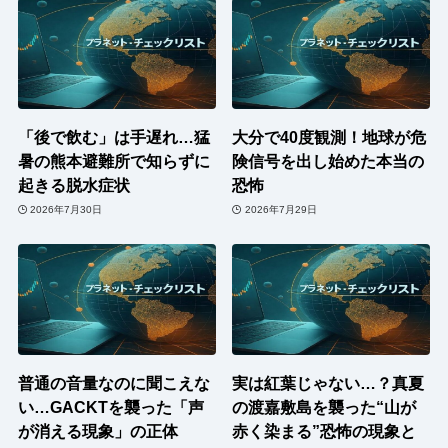
「後で飲む」は手遅れ…猛
大分で40度観測！地球が危
暑の熊本避難所で知らずに
険信号を出し始めた本当の
起きる脱水症状
恐怖
2026年7月30日
2026年7月29日
普通の音量なのに聞こえな
実は紅葉じゃない…？真夏
い…GACKTを襲った「声
の渡嘉敷島を襲った“山が
が消える現象」の正体
赤く染まる”恐怖の現象と