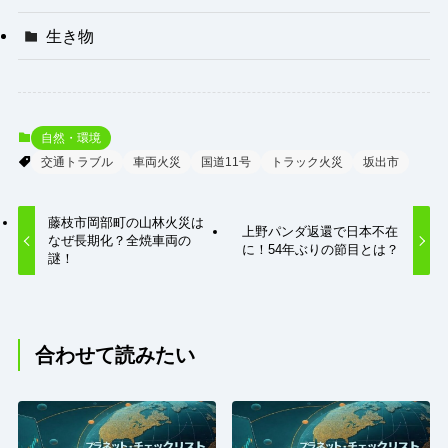
生き物
自然・環境
交通トラブル
車両火災
国道11号
トラック火災
坂出市
藤枝市岡部町の山林火災は
上野パンダ返還で日本不在
なぜ長期化？全焼車両の
に！54年ぶりの節目とは？
謎！
合わせて読みたい