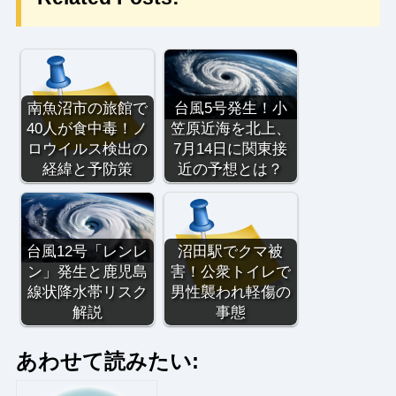
南魚沼市の旅館で
台風5号発生！小
40人が食中毒！ノ
笠原近海を北上、
ロウイルス検出の
7月14日に関東接
経緯と予防策
近の予想とは？
台風12号「レンレ
沼田駅でクマ被
ン」発生と鹿児島
害！公衆トイレで
線状降水帯リスク
男性襲われ軽傷の
解説
事態
あわせて読みたい: