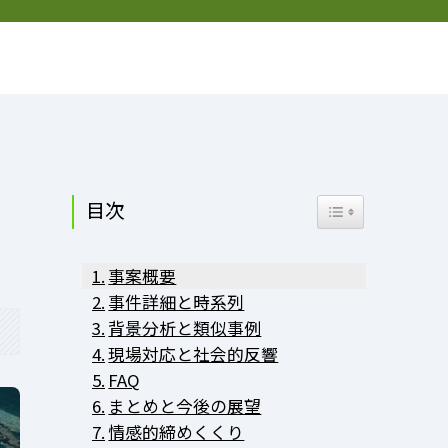
お問い合わせ
プライバシーポリシー
プロフィール
目次
Toggle Table of Co
事案概要
事件詳細と時系列
背景分析と類似事例
現場対応と社会的反響
FAQ
まとめと今後の展望
情感的締めくくり