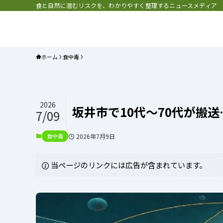
食と自然に潜むリスクを、わかりやすく整理するニュースメディア
プラネット・チェックリスト｜自
と食のトレンドの真相を読み解く
ホーム
食中毒
2026
坂井市で10代〜70代が搬
7/09
食中毒
2026年7月9日
当ページのリンクには広告が含まれています。