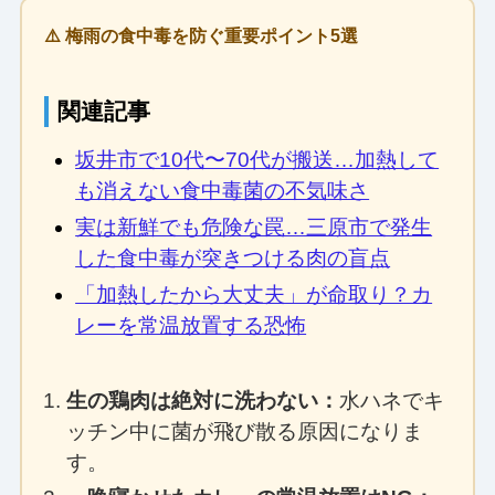
⚠️ 梅雨の食中毒を防ぐ重要ポイント5選
関連記事
坂井市で10代〜70代が搬送…加熱して
も消えない食中毒菌の不気味さ
実は新鮮でも危険な罠…三原市で発生
した食中毒が突きつける肉の盲点
「加熱したから大丈夫」が命取り？カ
レーを常温放置する恐怖
生の鶏肉は絶対に洗わない：
水ハネでキ
ッチン中に菌が飛び散る原因になりま
す。