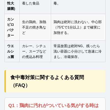
性大
着した食品
毒。
腸菌)
カン
生の鶏肉、加熱
鶏肉は絶対に洗わない。中心部
ピロ
不足の焼き鳥な
（75℃で1分以上）まで確実に
バク
ど
加熱する。
ター
ウエ
カレー、シチュ
常温放置は絶対NG。残ったら
ルシ
ー、スープなど
浅い容器に小分けして急速に冷
ュ菌
の煮込み料理
まし、冷蔵保存。
食中毒対策に関するよくある質問
（FAQ）
Q1：鶏肉に汚れがついている気がする時は