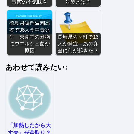
毒菌の不気味さ
対策とは？
徳島県鳴門渦潮高
校で36人食中毒発
生 寮食堂の煮物
長崎県佐々町で13
にウエルシュ菌が
人が発症…あの弁
原因
当に何が起きた？
あわせて読みたい:
「加熱したから大
丈夫」が命取り？