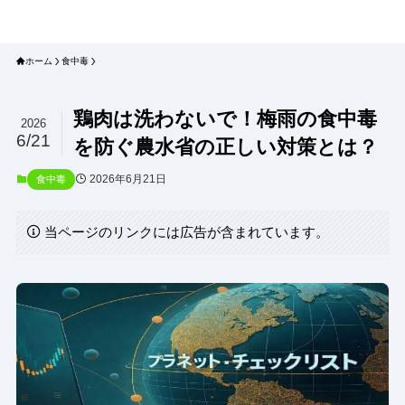
プラネット・チェックリスト｜自然
と食のトレンドの真相を読み解く
ホーム
食中毒
鶏肉は洗わないで！梅雨の食中毒
2026
6/21
を防ぐ農水省の正しい対策とは？
2026年6月21日
食中毒
当ページのリンクには広告が含まれています。