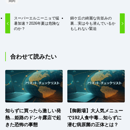
鶏肉
スーパーエルニーニョで猛
錦ケ丘の綺麗な街並みの
暑加速？2026年夏は危険な
裏…実は今も潜んでいるか
のか？
もしれない緊迫
合わせて読みたい
知らずに買ったら激しい発
【御殿場】大人気メニュー
熱…姫路のドンキ露店で起
で192人食中毒…知らずに
きた恐怖の事態
潜む病原菌の正体とは？