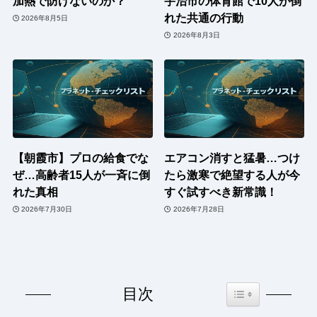
加熱で防げないのか？
宇治市の体育館で10人が倒
れた共通の行動
2026年8月5日
2026年8月3日
【朝霞市】プロの給食でな
エアコン消すと猛暑…つけ
ぜ…高齢者15人が一斉に倒
たら激寒で絶望する人が今
れた真相
すぐ試すべき新常識！
2026年7月30日
2026年7月28日
Toggle Table of Co
目次