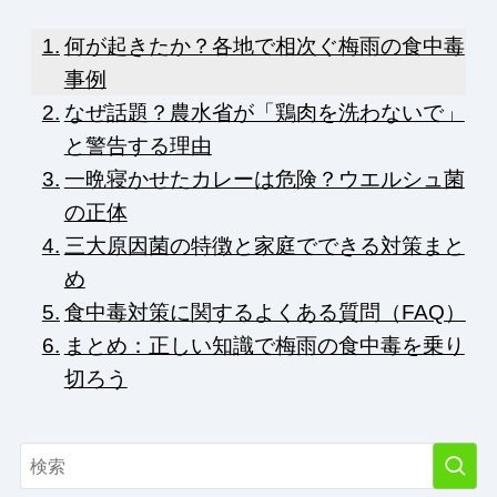
何が起きたか？各地で相次ぐ梅雨の食中毒
事例
なぜ話題？農水省が「鶏肉を洗わないで」
と警告する理由
一晩寝かせたカレーは危険？ウエルシュ菌
の正体
三大原因菌の特徴と家庭でできる対策まと
め
食中毒対策に関するよくある質問（FAQ）
まとめ：正しい知識で梅雨の食中毒を乗り
切ろう