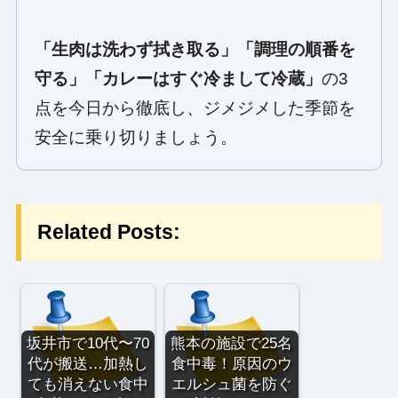
「生肉は洗わず拭き取る」「調理の順番を
守る」「カレーはすぐ冷まして冷蔵」
の3
点を今日から徹底し、ジメジメした季節を
安全に乗り切りましょう。
Related Posts:
坂井市で10代〜70
熊本の施設で25名
代が搬送…加熱し
食中毒！原因のウ
ても消えない食中
エルシュ菌を防ぐ