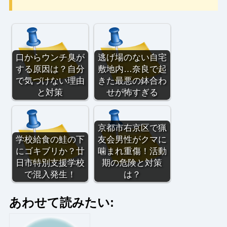
口からウンチ臭が
逃げ場のない自宅
する原因は？自分
敷地内…奈良で起
で気づけない理由
きた最悪の鉢合わ
と対策
せが怖すぎる
京都市右京区で猟
学校給食の鮭の下
友会男性がクマに
にゴキブリか？廿
噛まれ重傷！活動
日市特別支援学校
期の危険と対策
で混入発生！
は？
あわせて読みたい: