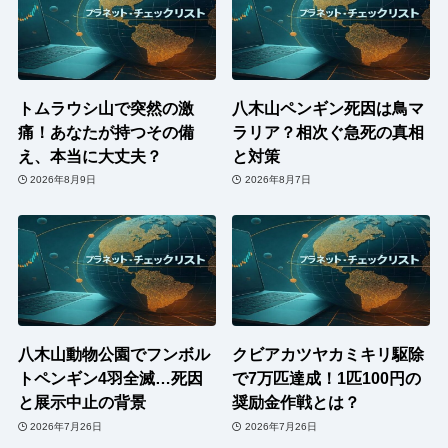
トムラウシ山で突然の激
八木山ペンギン死因は鳥マ
痛！あなたが持つその備
ラリア？相次ぐ急死の真相
え、本当に大丈夫？
と対策
2026年8月9日
2026年8月7日
八木山動物公園でフンボル
クビアカツヤカミキリ駆除
トペンギン4羽全滅…死因
で7万匹達成！1匹100円の
と展示中止の背景
奨励金作戦とは？
2026年7月26日
2026年7月26日