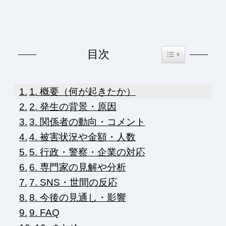
Toggle Table of Co
目次
1. 概要（何が起きたか）
2. 発生の背景・原因
3. 関係者の動向・コメント
4. 被害状況や金額・人数
5. 行政・警察・企業の対応
6. 専門家の見解や分析
7. SNS・世間の反応
8. 今後の見通し・影響
9. FAQ