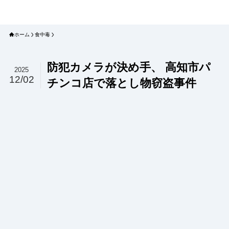
プラネット・チェックリスト｜自然
と食のトレンドの真相を読み解く
ホーム
食中毒
防犯カメラが決め手、 高知市パ
2025
12/02
チンコ店で落とし物窃盗事件