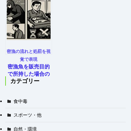
密漁の流れと処罰を視
覚で表現
密漁魚を販売目的
で所持した場合の
カテゴリー
罰則と犯罪性と
は？
食中毒
スポーツ・他
自然・環境