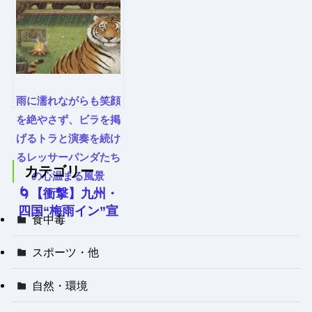
雨に濡れながらも笑顔
を絶やさず、ビラを掲
げるトラと演奏を続け
るレッサーパンダたち
カテゴリー
の心温まる風景
🌀【衝撃】九州・
四国“梅雨イン”宣
食中毒
言！沖縄は観測史
上タイ記録の“梅
スポーツ・他
雨脱出”！
自然・環境