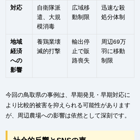
対応
自衛隊派
広域移
迅速な殺
遣、大規
動制限
処分体制
模消毒
地域
養鶏業壊
輸出停
周辺69万
経済
滅的打撃
止で販
羽に移動
への
路喪失
制限
影響
今回の鳥取県の事例は、早期発見・早期対応に
より比較的被害を抑えられる可能性があります
が、周辺農場への影響は依然として深刻です。