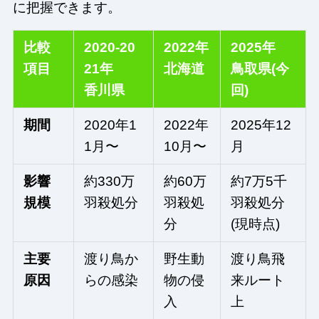
に把握できます。
比較
2020-20
2022年
2025年
項目
21年
北海道
鳥取県(今
香川県
回)
期間
2020年1
2022年
2025年12
1月〜
10月〜
月
影響
約330万
約60万
約7万5千
規模
羽殺処分
羽殺処
羽殺処分
分
(現時点)
主要
渡り鳥か
野生動
渡り鳥飛
原因
らの感染
物の侵
来ルート
入
上