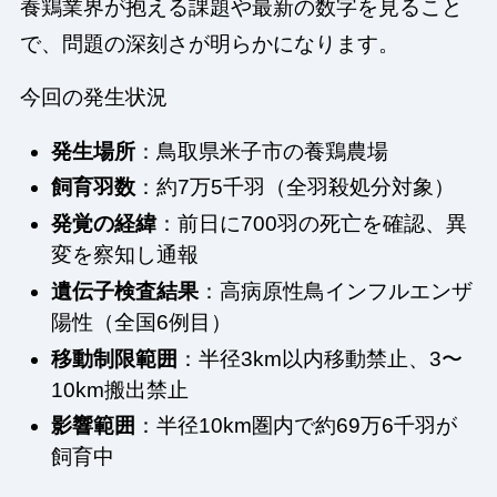
養鶏業界が抱える課題や最新の数字を見ること
で、問題の深刻さが明らかになります。
今回の発生状況
発生場所
：鳥取県米子市の養鶏農場
飼育羽数
：約7万5千羽（全羽殺処分対象）
発覚の経緯
：前日に700羽の死亡を確認、異
変を察知し通報
遺伝子検査結果
：高病原性鳥インフルエンザ
陽性（全国6例目）
移動制限範囲
：半径3km以内移動禁止、3〜
10km搬出禁止
影響範囲
：半径10km圏内で約69万6千羽が
飼育中