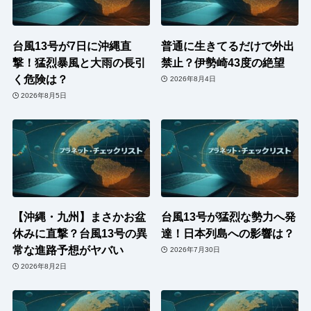
台風13号が7日に沖縄直
普通に生きてるだけで外出
撃！猛烈暴風と大雨の長引
禁止？伊勢崎43度の絶望
く危険は？
2026年8月4日
2026年8月5日
【沖縄・九州】まさかお盆
台風13号が猛烈な勢力へ発
休みに直撃？台風13号の異
達！日本列島への影響は？
常な進路予想がヤバい
2026年7月30日
2026年8月2日