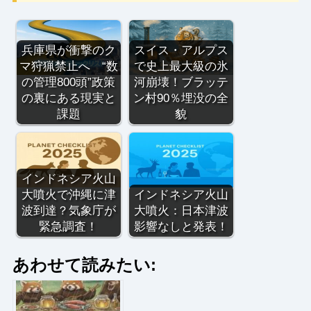
兵庫県が衝撃のク
スイス・アルプス
マ狩猟禁止へ “数
で史上最大級の氷
の管理800頭”政策
河崩壊！ブラッテ
の裏にある現実と
ン村90％埋没の全
課題
貌
インドネシア火山
大噴火で沖縄に津
インドネシア火山
波到達？気象庁が
大噴火：日本津波
緊急調査！
影響なしと発表！
あわせて読みたい: