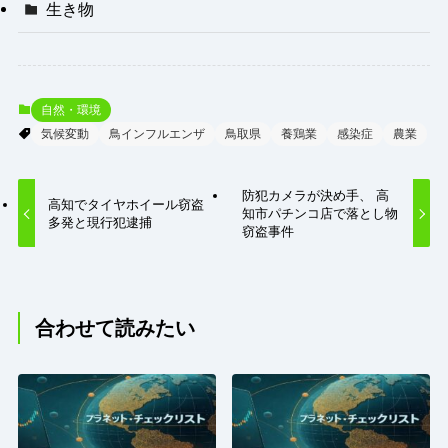
生き物
自然・環境
気候変動
鳥インフルエンザ
鳥取県
養鶏業
感染症
農業
防犯カメラが決め手、 高
高知でタイヤホイール窃盗
知市パチンコ店で落とし物
多発と現行犯逮捕
窃盗事件
合わせて読みたい