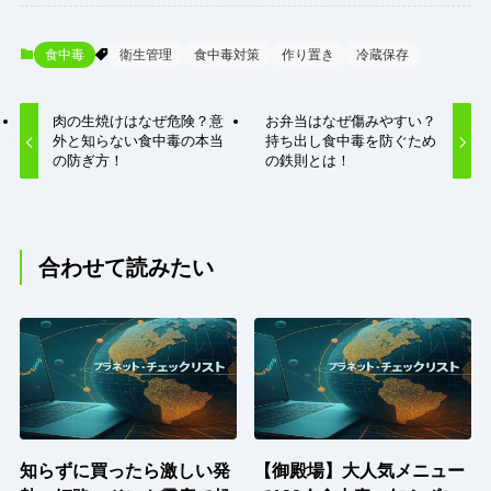
食中毒
衛生管理
食中毒対策
作り置き
冷蔵保存
肉の生焼けはなぜ危険？意
お弁当はなぜ傷みやすい？
外と知らない食中毒の本当
持ち出し食中毒を防ぐため
の防ぎ方！
の鉄則とは！
合わせて読みたい
知らずに買ったら激しい発
【御殿場】大人気メニュー