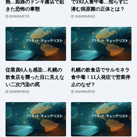
熱…姫路のドンキ露店で起
で192人食中毒…知らずに
きた恐怖の事態
潜む病原菌の正体とは？
2026年8月7日
2026年8月6日
従業員6人も感染…札幌の
札幌の飲食店でサルモネラ
飲食店を襲った目に見えな
食中毒！11人発症で営業停
い二次汚染の罠
止のなぜ？
2026年8月6日
2026年8月5日