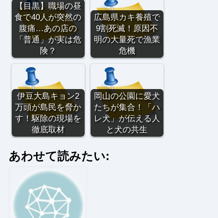
【目黒】職場の昼
食で40人が突然の
広島県カキ養殖で
腹痛…あの店の
9割死滅！原因不
「普通」が実は危
明の大量死で漁業
険？
危機
伊豆大島キョン2
岡山の公園に愛犬
万頭が島民を脅か
たちが集合！「ハ
す！駆除の現場を
レ犬」が伝える人
徹底取材
と犬の共生
あわせて読みたい: