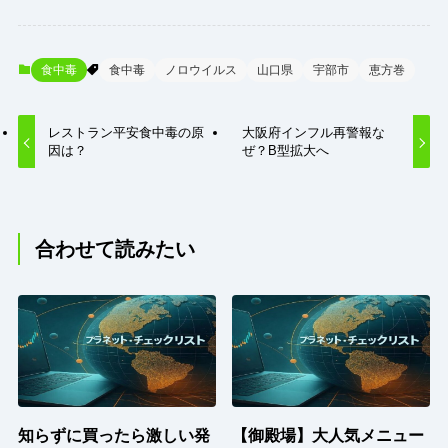
食中毒
食中毒
ノロウイルス
山口県
宇部市
恵方巻
レストラン平安食中毒の原
大阪府インフル再警報な
因は？
ぜ？B型拡大へ
合わせて読みたい
知らずに買ったら激しい発
【御殿場】大人気メニュー