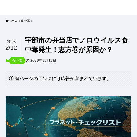
プラネット・チェックリスト｜自然
と食のトレンドの真相を読み解く
ホーム
食中毒
宇部市の弁当店でノロウイルス食
2026
2/12
中毒発生！恵方巻が原因か？
2026年2月12日
食中毒
当ページのリンクには広告が含まれています。