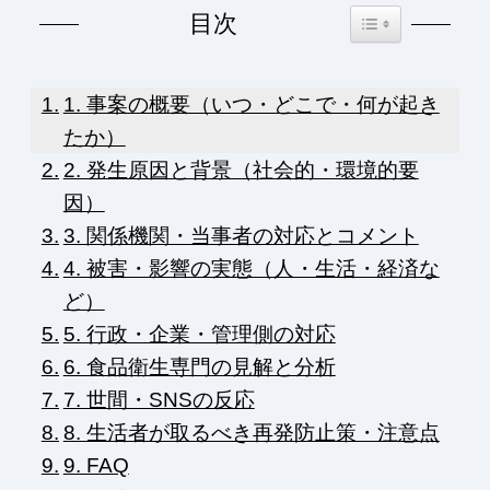
Toggle Table of Co
目次
1. 事案の概要（いつ・どこで・何が起き
たか）
2. 発生原因と背景（社会的・環境的要
因）
3. 関係機関・当事者の対応とコメント
4. 被害・影響の実態（人・生活・経済な
ど）
5. 行政・企業・管理側の対応
6. 食品衛生専門の見解と分析
7. 世間・SNSの反応
8. 生活者が取るべき再発防止策・注意点
9. FAQ