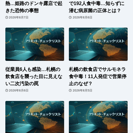
熱…姫路のドンキ露店で起
で192人食中毒…知らずに
きた恐怖の事態
潜む病原菌の正体とは？
2026年8月7日
2026年8月6日
従業員6人も感染…札幌の
札幌の飲食店でサルモネラ
飲食店を襲った目に見えな
食中毒！11人発症で営業停
い二次汚染の罠
止のなぜ？
2026年8月6日
2026年8月5日