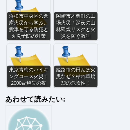
浜松市中央区の倉
岡崎市才栗町の工
庫火災から学ぶ、
場火災！深夜の山
愛車を守る防犯と
林延焼リスクと火
火災予防の対策
災を防ぐ教訓
東京青梅のハイキ
姫路市の田んぼ火
ングコース火災！
災なぜ？枯れ草焼
2000㎡焼失の夜
却の危険性！
あわせて読みたい: