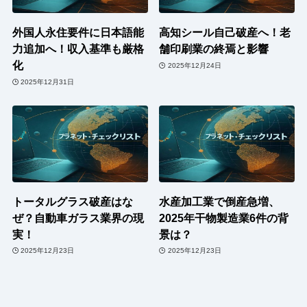
外国人永住要件に日本語能
高知シール自己破産へ！老
力追加へ！収入基準も厳格
舗印刷業の終焉と影響
化
2025年12月24日
2025年12月31日
トータルグラス破産はな
水産加工業で倒産急増、
ぜ？自動車ガラス業界の現
2025年干物製造業6件の背
実！
景は？
2025年12月23日
2025年12月23日