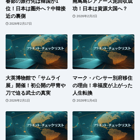
春節の旅行先は韓国が1
南鳥島レアアース泥回収成
位！日本は圏外へ？中韓接
功！日本は資源大国へ？
近の裏側
2026年2月2日
2026年2月17日
大英博物館で「サムライ
マーク・パンサー別府移住
展」開催！初公開の甲冑や
の理由！幸福度が上がった
刀で迫る武士の真実
人生転換
2026年2月1日
2026年1月4日