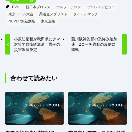
EVIL
新日本プロレス
ウルフ・アロン
プロレスデビュー
東京ドーム大会
柔道金メダリスト
タイトルマッチ
NEVER無差別級
東京五輪
小泉防衛相が秋田県にクマ
藤川阪神監督の恐怖政治加
対策で自衛隊派遣 異例の
速 2コーチ異動の裏側に
災害派遣決定
確執
合わせて読みたい