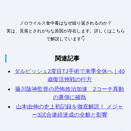
ノロウイルス食中毒はなぜ繰り返されるのか？
実は、見落とされがちな原因が存在します。詳しくはこちら
で解説しています👇
関連記事
ダルビッシュ2度目TJ手術で来季全休へ｜40
歳復活挑戦の行方
藤川阪神監督の恐怖政治加速 2コーチ異動
の裏側に確執
山本由伸の史上初記録を徹底解説！ メジャ
ー3試合連続達成の全貌と影響