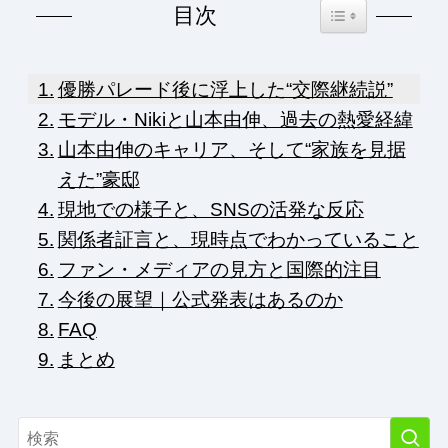
Toggle Table of Co
目次
優勝パレード後に浮上した“交際継続説”
モデル・Nikiと山本由伸、過去の熱愛経緯
山本由伸のキャリア、そして“家族を見据
えた”豪邸
現地での様子と、SNSの活発な反応
関係者証言と、現時点でわかっていること
ファン・メディアの見方と国際的注目
今後の展望｜公式発表はあるのか
FAQ
まとめ