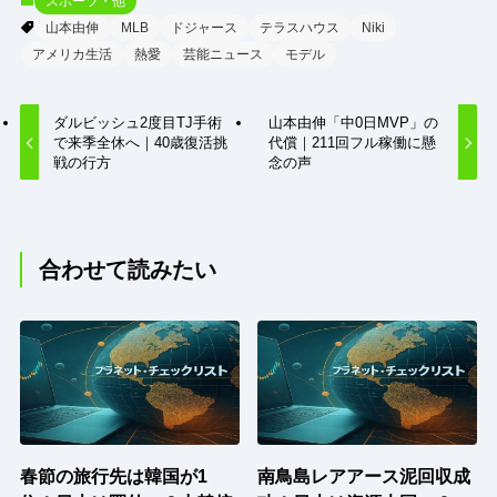
スポーツ・他
山本由伸
MLB
ドジャース
テラスハウス
Niki
アメリカ生活
熱愛
芸能ニュース
モデル
ダルビッシュ2度目TJ手術
山本由伸「中0日MVP」の
で来季全休へ｜40歳復活挑
代償｜211回フル稼働に懸
戦の行方
念の声
合わせて読みたい
春節の旅行先は韓国が1
南鳥島レアアース泥回収成