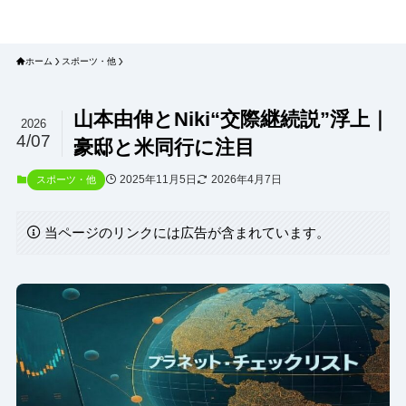
プラネット・チェックリスト｜自然
と食のトレンドの真相を読み解く
ホーム
スポーツ・他
山本由伸とNiki“交際継続説”浮上｜
2026
4/07
豪邸と米同行に注目
2025年11月5日
2026年4月7日
スポーツ・他
当ページのリンクには広告が含まれています。