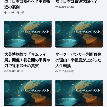
位！日本は圏外へ？中韓接
功！日本は資源大国へ？
近の裏側
2026年2月2日
2026年2月17日
大英博物館で「サムライ
マーク・パンサー別府移住
展」開催！初公開の甲冑や
の理由！幸福度が上がった
刀で迫る武士の真実
人生転換
2026年2月1日
2026年1月4日