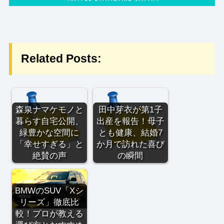
Related Posts:
森泉ナマケモノと
田中芽衣が第1子
暮らす自宅公開、
出産を報告！母子
緑豊かな空間に
とも健康、結婚7
「幸せすぎる」と
か月で訪れた喜び
絶賛の声
の瞬間
BMWのSUV「Xシ
リーズ」徹底比
較！プロが教える