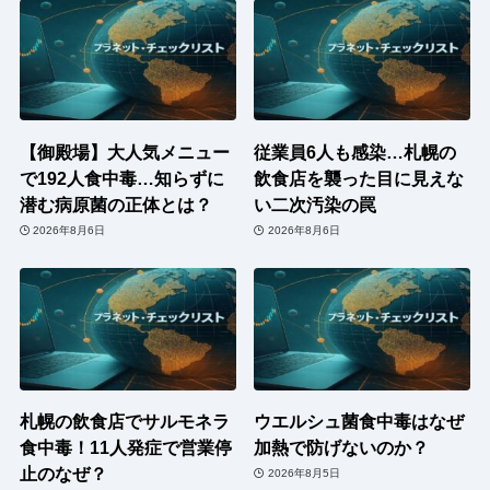
【御殿場】大人気メニュー
従業員6人も感染…札幌の
で192人食中毒…知らずに
飲食店を襲った目に見えな
潜む病原菌の正体とは？
い二次汚染の罠
2026年8月6日
2026年8月6日
札幌の飲食店でサルモネラ
ウエルシュ菌食中毒はなぜ
食中毒！11人発症で営業停
加熱で防げないのか？
止のなぜ？
2026年8月5日