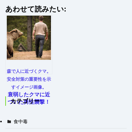
あわせて読みたい:
森で人に近づくクマ。
安全対策の重要性を示
すイメージ画像。
衰弱したクマに近
カテゴリー
づいた男性襲撃！
岩手県宮古市で発
生した深刻な被害
食中毒