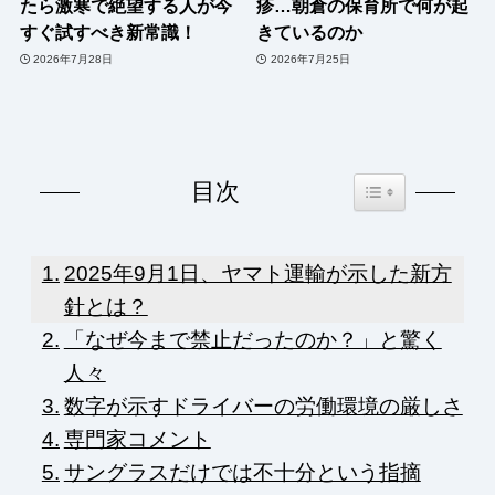
たら激寒で絶望する人が今
疹…朝倉の保育所で何が起
すぐ試すべき新常識！
きているのか
2026年7月28日
2026年7月25日
Toggle Table of Co
目次
2025年9月1日、ヤマト運輸が示した新方
針とは？
「なぜ今まで禁止だったのか？」と驚く
人々
数字が示すドライバーの労働環境の厳しさ
専門家コメント
サングラスだけでは不十分という指摘