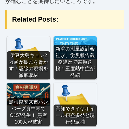
が進むことを期待したいところです。
Related Posts:
新潟の測量設計会
伊豆大島キョン2
社が、労災報告義
万頭が島民を脅か
務違反で書類送
す！駆除の現場を
検！重度熱中症が
徹底取材
発端
島根県安来市ハン
バーグ食中毒で
高知でタイヤホイ
O157発生！ 患者
ール窃盗多発と現
100人が被害
行犯逮捕