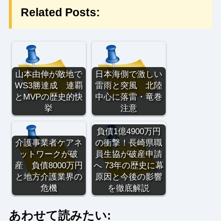
Related Posts:
山本由伸が敵地で
日本海側で激しい
WS3勝達成 連覇
雷雨と突風 北陸
とMVPの歴史的快
中心に落雷・竜巻
挙
注意
負債1億4900万円
介護事業者ケアネ
の衝撃！長崎県職
ットワークが破
員生協が破産申請
産 負債8000万円
へ 73年の歴史に幕
と地方介護業界の
原因と今後の影響
危機
を徹底解説
あわせて読みたい: