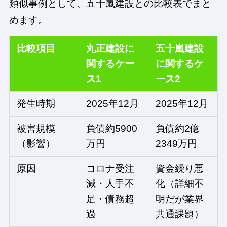
類似事例として、五十嵐建設との比較表でまと
めます。
比較項目
丸正建設に
五十嵐建設
関するケー
に関するケ
ス1
ース2
発生時期
2025年12月
2025年12月
被害規模
負債約5900
負債約2億
（影響）
万円
2349万円
原因
コロナ受注
資金繰り悪
減・人手不
化（詳細不
足・債務超
明だが業界
過
共通課題）