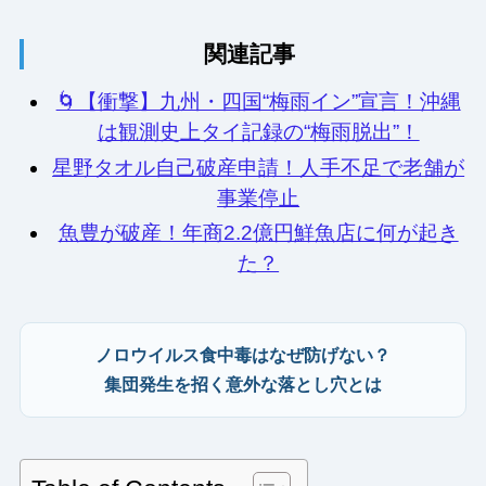
関連記事
🌀【衝撃】九州・四国“梅雨イン”宣言！沖縄
は観測史上タイ記録の“梅雨脱出”！
星野タオル自己破産申請！人手不足で老舗が
事業停止
魚豊が破産！年商2.2億円鮮魚店に何が起き
た？
ノロウイルス食中毒はなぜ防げない？
集団発生を招く意外な落とし穴とは