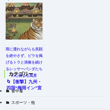
雨に濡れながらも笑顔
を絶やさず、ビラを掲
げるトラと演奏を続け
るレッサーパンダたち
カテゴリー
の心温まる風景
🌀【衝撃】九州・
四国“梅雨イン”宣
食中毒
言！沖縄は観測史
上タイ記録の“梅
スポーツ・他
雨脱出”！