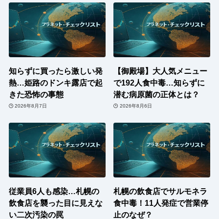
知らずに買ったら激しい発
【御殿場】大人気メニュー
熱…姫路のドンキ露店で起
で192人食中毒…知らずに
きた恐怖の事態
潜む病原菌の正体とは？
2026年8月7日
2026年8月6日
従業員6人も感染…札幌の
札幌の飲食店でサルモネラ
飲食店を襲った目に見えな
食中毒！11人発症で営業停
い二次汚染の罠
止のなぜ？