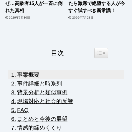
ぜ…高齢者15人が一斉に倒
たら激寒で絶望する人が今
れた真相
すぐ試すべき新常識！
2026年7月30日
2026年7月28日
Toggle Table of Co
目次
事案概要
事件詳細と時系列
背景分析と類似事例
現場対応と社会的反響
FAQ
まとめと今後の展望
情感的締めくくり