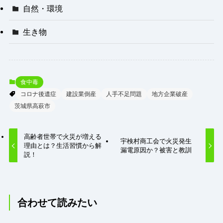
自然・環境
生き物
食中毒
コロナ後遺症
建設業倒産
人手不足問題
地方企業破産
茨城県高萩市
高齢者世帯で火災が増える
宇検村商工会で火災発生
理由とは？生活習慣から解
漏電原因か？被害と教訓
説！
合わせて読みたい